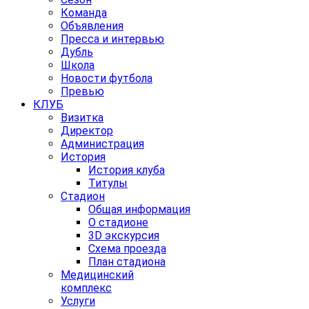
Команда
Объявления
Пресса и интервью
Дубль
Школа
Новости футбола
Превью
КЛУБ
Визитка
Директор
Администрация
История
История клуба
Титулы
Стадион
Общая информация
О стадионе
3D экскурсия
Схема проезда
План стадиона
Медицинский
комплекс
Услуги