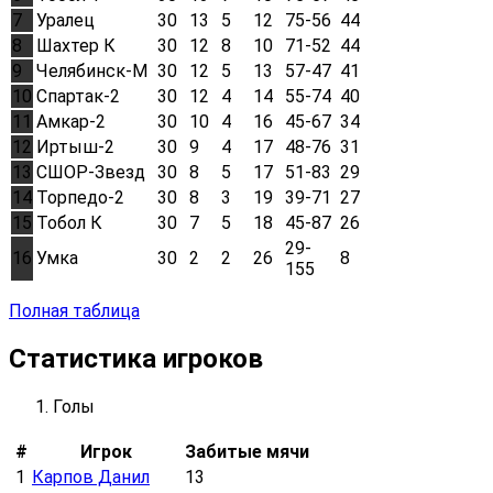
7
Уралец
30
13
5
12
75-56
44
8
Шахтер К
30
12
8
10
71-52
44
9
Челябинск-М
30
12
5
13
57-47
41
10
Спартак-2
30
12
4
14
55-74
40
11
Амкар-2
30
10
4
16
45-67
34
12
Иртыш-2
30
9
4
17
48-76
31
13
СШОР-Звезд
30
8
5
17
51-83
29
14
Торпедо-2
30
8
3
19
39-71
27
15
Тобол К
30
7
5
18
45-87
26
29-
16
Умка
30
2
2
26
8
155
Полная таблица
Статистика игроков
Голы
#
Игрок
Забитые мячи
1
Карпов Данил
13