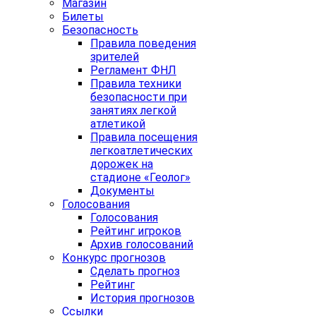
Магазин
Билеты
Безопасность
Правила поведения
зрителей
Регламент ФНЛ
Правила техники
безопасности при
занятиях легкой
атлетикой
Правила посещения
легкоатлетических
дорожек на
стадионе «Геолог»
Документы
Голосования
Голосования
Рейтинг игроков
Архив голосований
Конкурс прогнозов
Сделать прогноз
Рейтинг
История прогнозов
Ссылки