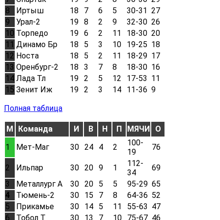
8
Иртыш
18
7
6
5
30-31
27
9
Урал-2
19
8
2
9
32-30
26
10
Торпедо
19
6
2
11
18-30
20
11
Динамо Бр
18
5
3
10
19-25
18
12
Носта
18
5
2
11
18-29
17
13
Оренбург-2
18
3
7
8
18-30
16
14
Лада Тл
19
2
5
12
17-53
11
15
Зенит Иж
19
2
3
14
11-36
9
Полная таблица
М
Команда
И
В
Н
П
МЯЧИ
О
100-
1
Мет-Маг
30
24
4
2
76
19
112-
2
Ильпар
30
20
9
1
69
34
3
Металлург А
30
20
5
5
95-29
65
4
Тюмень-2
30
15
7
8
64-36
52
5
Прикамье
30
14
5
11
55-63
47
6
Тобол Т
30
13
7
10
75-67
46