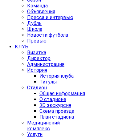
Команда
Объявления
Пресса и интервью
Дубль
Школа
Новости футбола
Превью
КЛУБ
Визитка
Директор
Администрация
История
История клуба
Титулы
Стадион
Общая информация
О стадионе
3D экскурсия
Схема проезда
План стадиона
Медицинский
комплекс
Услуги