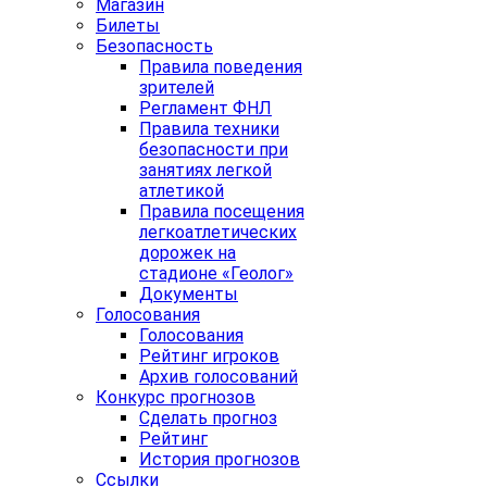
Магазин
Билеты
Безопасность
Правила поведения
зрителей
Регламент ФНЛ
Правила техники
безопасности при
занятиях легкой
атлетикой
Правила посещения
легкоатлетических
дорожек на
стадионе «Геолог»
Документы
Голосования
Голосования
Рейтинг игроков
Архив голосований
Конкурс прогнозов
Сделать прогноз
Рейтинг
История прогнозов
Ссылки