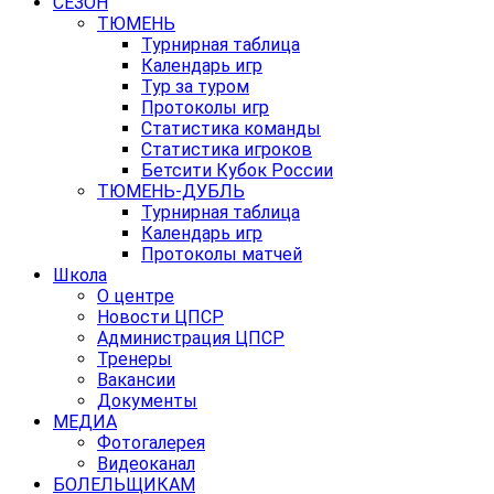
СЕЗОН
ТЮМЕНЬ
Турнирная таблица
Календарь игр
Тур за туром
Протоколы игр
Статистика команды
Статистика игроков
Бетсити Кубок России
ТЮМЕНЬ-ДУБЛЬ
Турнирная таблица
Календарь игр
Протоколы матчей
Школа
О центре
Новости ЦПСР
Администрация ЦПСР
Тренеры
Вакансии
Документы
МЕДИА
Фотогалерея
Видеоканал
БОЛЕЛЬЩИКАМ