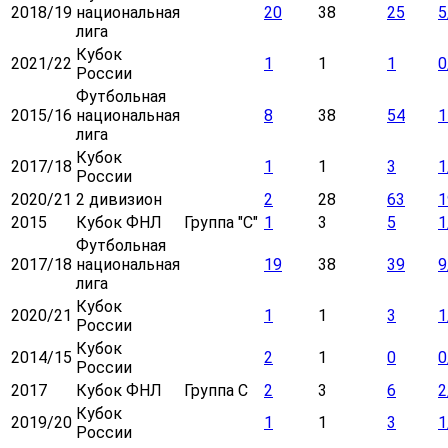
2018/19
национальная
20
38
25
5
лига
Кубок
2021/22
1
1
1
0
России
Футбольная
2015/16
национальная
8
38
54
1
лига
Кубок
2017/18
1
1
3
1
России
2020/21
2 дивизион
2
28
63
1
2015
Кубок ФНЛ
Группа "C"
1
3
5
1
Футбольная
2017/18
национальная
19
38
39
9
лига
Кубок
2020/21
1
1
3
1
России
Кубок
2014/15
2
1
0
0
России
2017
Кубок ФНЛ
Группа С
2
3
6
2
Кубок
2019/20
1
1
3
1
России