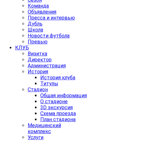
Команда
Объявления
Пресса и интервью
Дубль
Школа
Новости футбола
Превью
КЛУБ
Визитка
Директор
Администрация
История
История клуба
Титулы
Стадион
Общая информация
О стадионе
3D экскурсия
Схема проезда
План стадиона
Медицинский
комплекс
Услуги