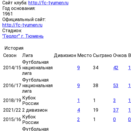
Сайт клуба:
http://fc-tyumen.ru
Год основания:
1961
Официальный сайт:
http://fc-tyumen.ru
Стадион:
"Геолог" г. Тюмень
История
Сезон
Лига
Дивизион
Место
Сыграно
Очков
В
Футбольная
2014/15
национальная
9
34
42
1
лига
Футбольная
2016/17
национальная
9
38
53
1
лига
Кубок
2018/19
1
1
3
1
России
2021/22
2 дивизион
4
19
37
1
Кубок
2015/16
2
1
0
0
России
Футбольная