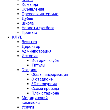
Команда
Объявления
Пресса и интервью
Дубль
Школа
Новости футбола
Превью
КЛУБ
Визитка
Директор
Администрация
История
История клуба
Титулы
Стадион
Общая информация
О стадионе
3D экскурсия
Схема проезда
План стадиона
Медицинский
комплекс
Услуги