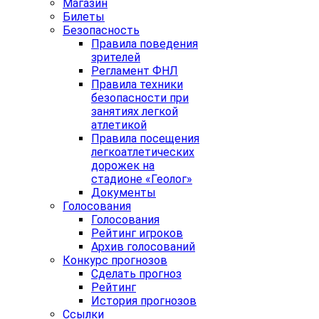
Магазин
Билеты
Безопасность
Правила поведения
зрителей
Регламент ФНЛ
Правила техники
безопасности при
занятиях легкой
атлетикой
Правила посещения
легкоатлетических
дорожек на
стадионе «Геолог»
Документы
Голосования
Голосования
Рейтинг игроков
Архив голосований
Конкурс прогнозов
Сделать прогноз
Рейтинг
История прогнозов
Ссылки