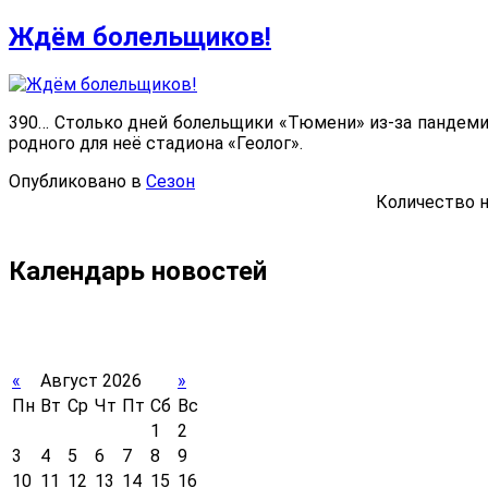
Ждём болельщиков!
390… Столько дней болельщики «Тюмени» из-за пандеми
родного для неё стадиона «Геолог».
Опубликовано в
Сезон
Количество н
Календарь новостей
«
Август 2026
»
Пн
Вт
Ср
Чт
Пт
Сб
Вс
1
2
3
4
5
6
7
8
9
10
11
12
13
14
15
16