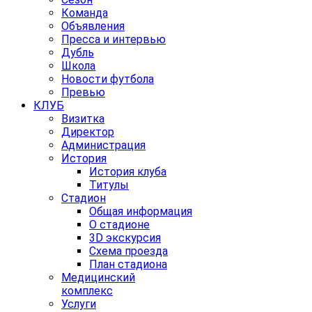
Команда
Объявления
Пресса и интервью
Дубль
Школа
Новости футбола
Превью
КЛУБ
Визитка
Директор
Администрация
История
История клуба
Титулы
Стадион
Общая информация
О стадионе
3D экскурсия
Схема проезда
План стадиона
Медицинский
комплекс
Услуги