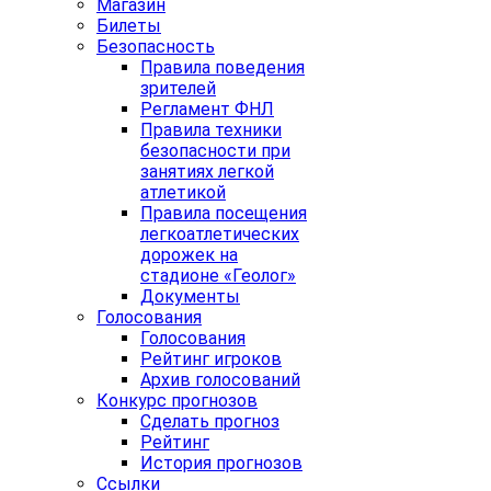
Магазин
Билеты
Безопасность
Правила поведения
зрителей
Регламент ФНЛ
Правила техники
безопасности при
занятиях легкой
атлетикой
Правила посещения
легкоатлетических
дорожек на
стадионе «Геолог»
Документы
Голосования
Голосования
Рейтинг игроков
Архив голосований
Конкурс прогнозов
Сделать прогноз
Рейтинг
История прогнозов
Ссылки