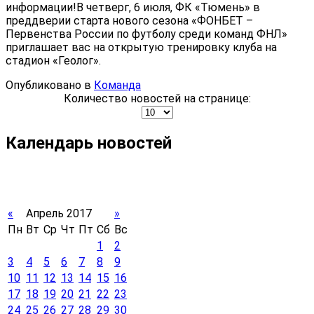
информации!В четверг, 6 июля, ФК «Тюмень» в
преддверии старта нового сезона «ФОНБЕТ –
Первенства России по футболу среди команд ФНЛ»
приглашает вас на открытую тренировку клуба на
стадион «Геолог».
Опубликовано в
Команда
Количество новостей на странице:
Календарь новостей
«
Апрель 2017
»
Пн
Вт
Ср
Чт
Пт
Сб
Вс
1
2
3
4
5
6
7
8
9
10
11
12
13
14
15
16
17
18
19
20
21
22
23
24
25
26
27
28
29
30