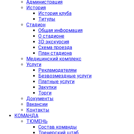
Администрация
История
История клуба
Титулы
Стадион
Общая информация
О стадионе
3D экскурсия
Схема проезда
План стадиона
Медицинский комплекс
Услуги
Рекламодателям
Безвозмездные услуги
Платные услуги
Закупки
Торги
Документы
Вакансии
Контакты
КОМАНДА
ТЮМЕНЬ
Состав команды
Тренерский штаб