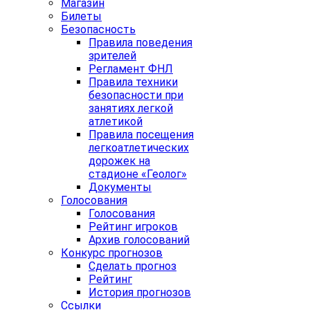
Магазин
Билеты
Безопасность
Правила поведения
зрителей
Регламент ФНЛ
Правила техники
безопасности при
занятиях легкой
атлетикой
Правила посещения
легкоатлетических
дорожек на
стадионе «Геолог»
Документы
Голосования
Голосования
Рейтинг игроков
Архив голосований
Конкурс прогнозов
Сделать прогноз
Рейтинг
История прогнозов
Ссылки