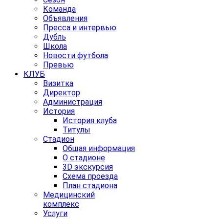
Команда
Объявления
Пресса и интервью
Дубль
Школа
Новости футбола
Превью
КЛУБ
Визитка
Директор
Администрация
История
История клуба
Титулы
Стадион
Общая информация
О стадионе
3D экскурсия
Схема проезда
План стадиона
Медицинский
комплекс
Услуги