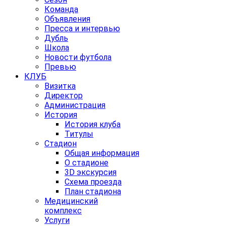
Команда
Объявления
Пресса и интервью
Дубль
Школа
Новости футбола
Превью
КЛУБ
Визитка
Директор
Администрация
История
История клуба
Титулы
Стадион
Общая информация
О стадионе
3D экскурсия
Схема проезда
План стадиона
Медицинский
комплекс
Услуги