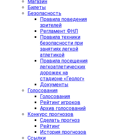
Магазин
Билеты
Безопасность
Правила поведения
зрителей
Регламент ФНЛ
Правила техники
безопасности при
занятиях легкой
атлетикой
Правила посещения
легкоатлетических
дорожек на
стадионе «Геолог»
Документы
Голосования
Голосования
Рейтинг игроков
Архив голосований
Конкурс прогнозов
Сделать прогноз
Рейтинг
История прогнозов
Ссылки