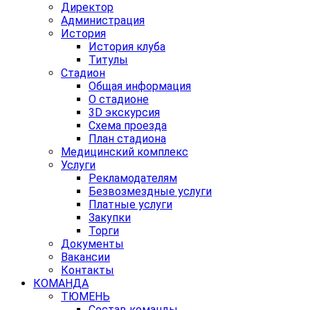
Директор
Администрация
История
История клуба
Титулы
Стадион
Общая информация
О стадионе
3D экскурсия
Схема проезда
План стадиона
Медицинский комплекс
Услуги
Рекламодателям
Безвозмездные услуги
Платные услуги
Закупки
Торги
Документы
Вакансии
Контакты
КОМАНДА
ТЮМЕНЬ
Состав команды