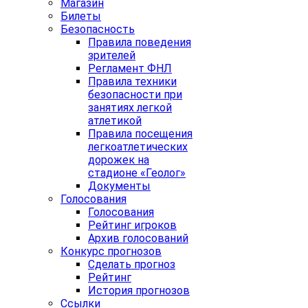
Магазин
Билеты
Безопасность
Правила поведения
зрителей
Регламент ФНЛ
Правила техники
безопасности при
занятиях легкой
атлетикой
Правила посещения
легкоатлетических
дорожек на
стадионе «Геолог»
Документы
Голосования
Голосования
Рейтинг игроков
Архив голосований
Конкурс прогнозов
Сделать прогноз
Рейтинг
История прогнозов
Ссылки