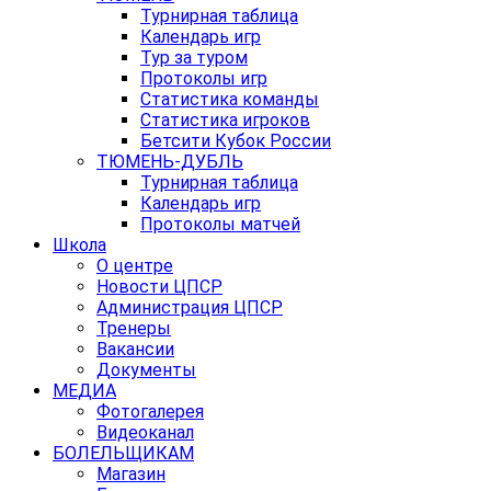
Турнирная таблица
Календарь игр
Тур за туром
Протоколы игр
Статистика команды
Статистика игроков
Бетсити Кубок России
ТЮМЕНЬ-ДУБЛЬ
Турнирная таблица
Календарь игр
Протоколы матчей
Школа
О центре
Новости ЦПСР
Администрация ЦПСР
Тренеры
Вакансии
Документы
МЕДИА
Фотогалерея
Видеоканал
БОЛЕЛЬЩИКАМ
Магазин