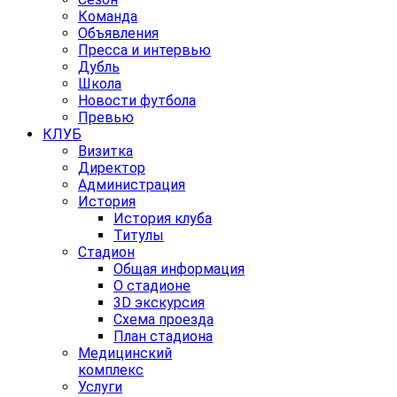
Команда
Объявления
Пресса и интервью
Дубль
Школа
Новости футбола
Превью
КЛУБ
Визитка
Директор
Администрация
История
История клуба
Титулы
Стадион
Общая информация
О стадионе
3D экскурсия
Схема проезда
План стадиона
Медицинский
комплекс
Услуги