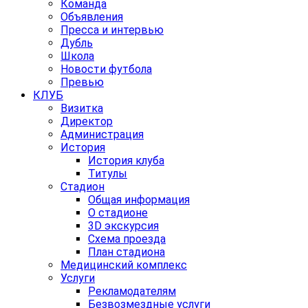
Команда
Объявления
Пресса и интервью
Дубль
Школа
Новости футбола
Превью
КЛУБ
Визитка
Директор
Администрация
История
История клуба
Титулы
Стадион
Общая информация
О стадионе
3D экскурсия
Схема проезда
План стадиона
Медицинский комплекс
Услуги
Рекламодателям
Безвозмездные услуги