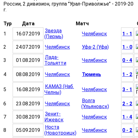
России, 2 дивизион, группа "Урал-Приволжье" - 2019-20
г.
Тур
Дата
Матч
Звезда
1
16.07.2019
Челябинск
1 - 1
(Пермь)
2
24.07.2019
Челябинск
Уфа-2 (Уфа)
1 - 0
Лада-
3
01.08.2019
Челябинск
0 - 4
Тольятти
4
08.08.2019
Челябинск
Тюмень
1 - 2
КАМАЗ (Наб.
5
16.08.2019
Челябинск
3 - 1
Челны)
Волга
6
23.08.2019
Челябинск
2 - 2
(Ульяновск)
Зенит-
7
30.08.2019
Челябинск
1 - 4
Ижевск
Носта
8
05.09.2019
Челябинск
0 - 2
(Новотроицк)