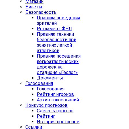
Магазин
Билеты
Безопасность
Правила поведения
зрителей
Регламент ФНЛ
Правила техники
безопасности при
занятиях легкой
атлетикой
Правила посещения
легкоатлетических
дорожек на
стадионе «Геолог»
Документы
Голосования
Голосования
Рейтинг игроков
Архив голосований
Конкурс прогнозов
Сделать прогноз
Рейтинг
История прогнозов
Ссылки