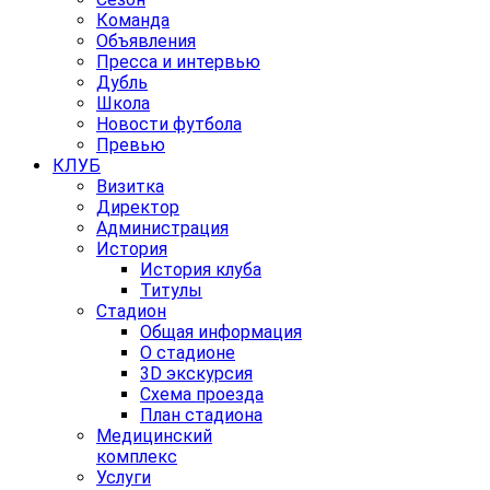
Команда
Объявления
Пресса и интервью
Дубль
Школа
Новости футбола
Превью
КЛУБ
Визитка
Директор
Администрация
История
История клуба
Титулы
Стадион
Общая информация
О стадионе
3D экскурсия
Схема проезда
План стадиона
Медицинский
комплекс
Услуги