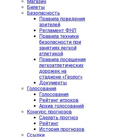
Магазин
Билеты
Безопасность
Правила поведения
зрителей
Регламент ФНЛ
Правила техники
безопасности при
занятиях легкой
атлетикой
Правила посещения
легкоатлетических
дорожек на
стадионе «Геолог»
Документы
Голосования
Голосования
Рейтинг игроков
Архив голосований
Конкурс прогнозов
Сделать прогноз
Рейтинг
История прогнозов
Ссылки