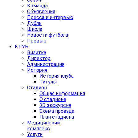
Команда
Объявления
Пресса и интервью
Дубль
Школа
Новости футбола
Превью
КЛУБ
Визитка
Директор
Администрация
История
История клуба
Титулы
Стадион
Общая информация
О стадионе
3D экскурсия
Схема проезда
План стадиона
Медицинский
комплекс
Услуги