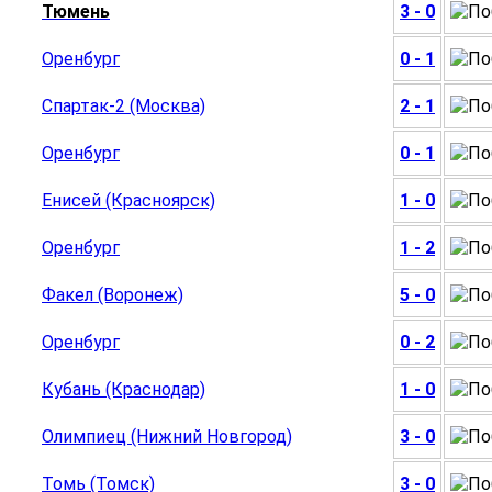
Тюмень
3 - 0
Оренбург
0 - 1
Спартак-2 (Москва)
2 - 1
Оренбург
0 - 1
Енисей (Красноярск)
1 - 0
Оренбург
1 - 2
Факел (Воронеж)
5 - 0
Оренбург
0 - 2
Кубань (Краснодар)
1 - 0
Олимпиец (Нижний Новгород)
3 - 0
Томь (Томск)
3 - 0