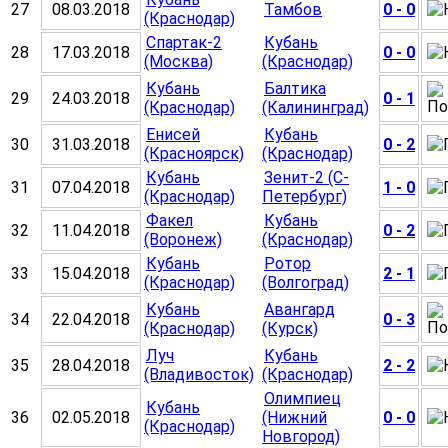
27
08.03.2018
Тамбов
0 - 0
(Краснодар)
Спартак-2
Кубань
28
17.03.2018
0 - 0
(Москва)
(Краснодар)
Кубань
Балтика
29
24.03.2018
0 - 1
(Краснодар)
(Калининград)
Енисей
Кубань
30
31.03.2018
0 - 2
(Красноярск)
(Краснодар)
Кубань
Зенит-2 (С-
31
07.04.2018
1 - 0
(Краснодар)
Петербург)
Факел
Кубань
32
11.04.2018
0 - 2
(Воронеж)
(Краснодар)
Кубань
Ротор
33
15.04.2018
2 - 1
(Краснодар)
(Волгоград)
Кубань
Авангард
34
22.04.2018
0 - 3
(Краснодар)
(Курск)
Луч
Кубань
35
28.04.2018
2 - 2
(Владивосток)
(Краснодар)
Олимпиец
Кубань
36
02.05.2018
(Нижний
0 - 0
(Краснодар)
Новгород)