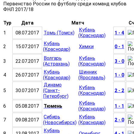
Первенство России по футболу среди команд клубов
ФНЛ 2017/18
Тур
Дата
Матч
С
Кубань
1
08.07.2017
Томь (Томск)
1 - 4
(Краснодар)
Кубань
2
15.07.2017
Химки
0 - 1
(Краснодар)
Волгарь
Кубань
3
22.07.2017
3 - 0
(Астрахань)
(Краснодар)
Кубань
Шинник
4
26.07.2017
1 - 0
(Краснодар)
(Ярославль)
Динамо
Кубань
5
30.07.2017
(Санкт-
2 - 2
(Краснодар)
Петербург)
Кубань
6
05.08.2017
Тюмень
1 - 1
(Краснодар)
Сибирь
Кубань
7
09.08.2017
2 - 0
(Новосибирск)
(Краснодар)
Кубань
8
13.08.2017
Оренбург
4 - 1