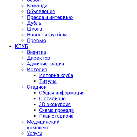
Команда
Объявления
Пресса и интервью
Дубль
Школа
Новости футбола
Превью
КЛУБ
Визитка
Директор
Администрация
История
История клуба
Титулы
Стадион
Общая информация
О стадионе
3D экскурсия
Схема проезда
План стадиона
Медицинский
комплекс
Услуги