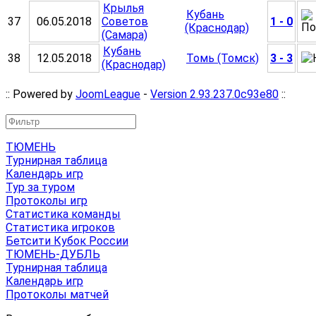
Крылья
Кубань
37
06.05.2018
Советов
1 - 0
(Краснодар)
(Самара)
Кубань
38
12.05.2018
Томь (Томск)
3 - 3
(Краснодар)
:: Powered by
JoomLeague
-
Version 2.93.237.0c93e80
::
ТЮМЕНЬ
Турнирная таблица
Календарь игр
Тур за туром
Протоколы игр
Статистика команды
Статистика игроков
Бетсити Кубок России
ТЮМЕНЬ-ДУБЛЬ
Турнирная таблица
Календарь игр
Протоколы матчей