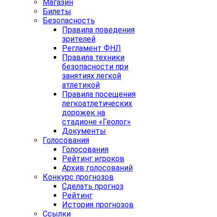
Магазин
Билеты
Безопасность
Правила поведения
зрителей
Регламент ФНЛ
Правила техники
безопасности при
занятиях легкой
атлетикой
Правила посещения
легкоатлетических
дорожек на
стадионе «Геолог»
Документы
Голосования
Голосования
Рейтинг игроков
Архив голосований
Конкурс прогнозов
Сделать прогноз
Рейтинг
История прогнозов
Ссылки