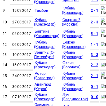
(Краснодар)
Кубань
9
19.08.2017
Тамбов
2 - 1
(Краснодар)
Кубань
Спартак-2
10
27.08.2017
2 - 3
(Краснодар)
(Москва)
Балтика
Кубань
11
02.09.2017
5 - 1
(Калининград)
(Краснодар)
Кубань
Енисей
12
06.09.2017
1 - 1
(Краснодар)
(Красноярск)
Зенит-2 (С-
Кубань
13
10.09.2017
3 - 3
Петербург)
(Краснодар)
Кубань
Факел
14
16.09.2017
2 - 2
(Краснодар)
(Воронеж)
Ротор
Кубань
15
24.09.2017
2 - 1
(Волгоград)
(Краснодар)
Авангард
Кубань
16
30.09.2017
0 - 1
(Курск)
(Краснодар)
Кубань
Луч
17
07.10.2017
0 - 0
(Краснодар)
(Владивосток)
Олимпиец