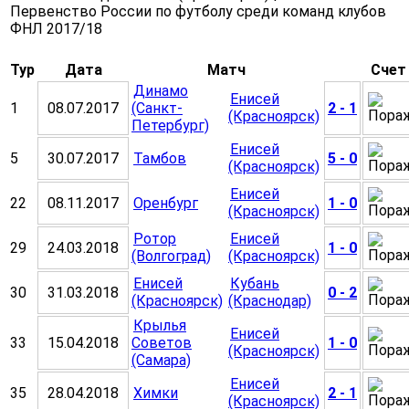
Первенство России по футболу среди команд клубов
ФНЛ 2017/18
Тур
Дата
Матч
Счет
Динамо
Енисей
1
08.07.2017
(Санкт-
2 - 1
(Красноярск)
Петербург)
Енисей
5
30.07.2017
Тамбов
5 - 0
(Красноярск)
Енисей
22
08.11.2017
Оренбург
1 - 0
(Красноярск)
Ротор
Енисей
29
24.03.2018
1 - 0
(Волгоград)
(Красноярск)
Енисей
Кубань
30
31.03.2018
0 - 2
(Красноярск)
(Краснодар)
Крылья
Енисей
33
15.04.2018
Советов
1 - 0
(Красноярск)
(Самара)
Енисей
35
28.04.2018
Химки
2 - 1
(Красноярск)