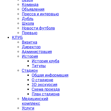
Команда
Объявления
Пресса и интервью
Дубль
Школа
Новости футбола
Превью
КЛУБ
Визитка
Директор
Администрация
История
История клуба
Титулы
Стадион
Общая информация
О стадионе
3D экскурсия
Схема проезда
План стадиона
Медицинский
комплекс
Услуги