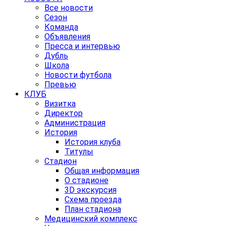
Все новости
Сезон
Команда
Объявления
Пресса и интервью
Дубль
Школа
Новости футбола
Превью
КЛУБ
Визитка
Директор
Администрация
История
История клуба
Титулы
Стадион
Общая информация
О стадионе
3D экскурсия
Схема проезда
План стадиона
Медицинский комплекс