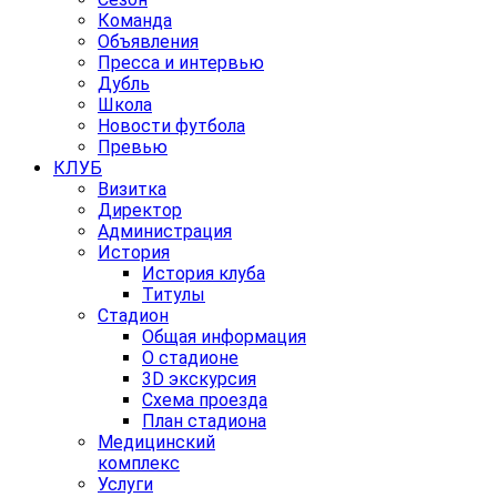
Команда
Объявления
Пресса и интервью
Дубль
Школа
Новости футбола
Превью
КЛУБ
Визитка
Директор
Администрация
История
История клуба
Титулы
Стадион
Общая информация
О стадионе
3D экскурсия
Схема проезда
План стадиона
Медицинский
комплекс
Услуги