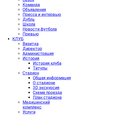
Команда
Объявления
Пресса и интервью
Дубль
Школа
Новости футбола
Превью
КЛУБ
Визитка
Директор
Администрация
История
История клуба
Титулы
Стадион
Общая информация
О стадионе
3D экскурсия
Схема проезда
План стадиона
Медицинский
комплекс
Услуги