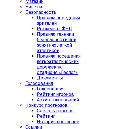
Магазин
Билеты
Безопасность
Правила поведения
зрителей
Регламент ФНЛ
Правила техники
безопасности при
занятиях легкой
атлетикой
Правила посещения
легкоатлетических
дорожек на
стадионе «Геолог»
Документы
Голосования
Голосования
Рейтинг игроков
Архив голосований
Конкурс прогнозов
Сделать прогноз
Рейтинг
История прогнозов
Ссылки