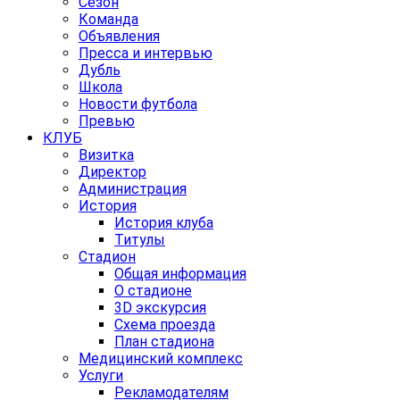
Сезон
Команда
Объявления
Пресса и интервью
Дубль
Школа
Новости футбола
Превью
КЛУБ
Визитка
Директор
Администрация
История
История клуба
Титулы
Стадион
Общая информация
О стадионе
3D экскурсия
Схема проезда
План стадиона
Медицинский комплекс
Услуги
Рекламодателям