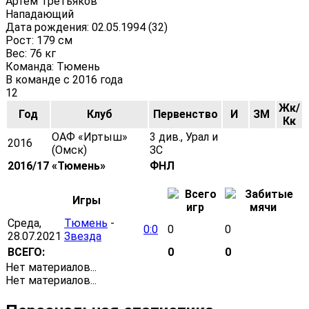
Артем Третьяков
Нападающий
Дата рождения: 02.05.1994 (32)
Рост: 179 см
Вес: 76 кг
Команда: Тюмень
В команде с 2016 года
12
Жк/
Год
Клуб
Первенство
И
ЗМ
Кк
ОАФ «Иртыш»
3 див., Урал и
2016
(Омск)
ЗС
2016/17
«Тюмень»
ФНЛ
Игры
Среда,
Тюмень
-
0:0
0
0
28.07.2021
Звезда
ВСЕГО:
0
0
Нет материалов...
Нет материалов...