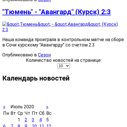
"Тюмень" - "Авангард" (Курск) 2:3
Наша команда проиграла в контрольном матче на сборе
в Сочи курскому "Авангарду" со счетом 2:3.
Опубликовано в
Сезон
Количество новостей на странице:
Календарь новостей
«
Июль 2020
»
Пн
Вт
Ср
Чт
Пт
Сб
Вс
1
2
3
4
5
6
7
8
9
10
11
12