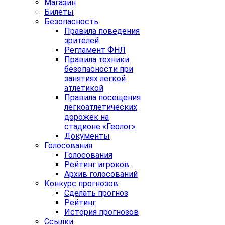
Магазин
Билеты
Безопасность
Правила поведения
зрителей
Регламент ФНЛ
Правила техники
безопасности при
занятиях легкой
атлетикой
Правила посещения
легкоатлетических
дорожек на
стадионе «Геолог»
Документы
Голосования
Голосования
Рейтинг игроков
Архив голосований
Конкурс прогнозов
Сделать прогноз
Рейтинг
История прогнозов
Ссылки