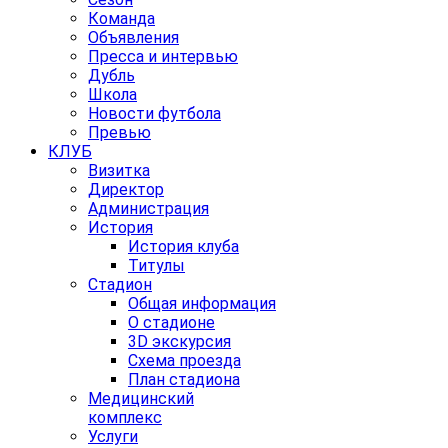
Команда
Объявления
Пресса и интервью
Дубль
Школа
Новости футбола
Превью
КЛУБ
Визитка
Директор
Администрация
История
История клуба
Титулы
Стадион
Общая информация
О стадионе
3D экскурсия
Схема проезда
План стадиона
Медицинский
комплекс
Услуги