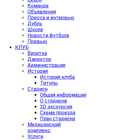
Команда
Объявления
Пресса и интервью
Дубль
Школа
Новости футбола
Превью
КЛУБ
Визитка
Директор
Администрация
История
История клуба
Титулы
Стадион
Общая информация
О стадионе
3D экскурсия
Схема проезда
План стадиона
Медицинский
комплекс
Услуги