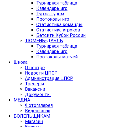
Турнирная таблица
Календарь игр
Тур за туром
Протоколы игр
Статистика команды
Статистика игроков
Бетсити Кубок России
ТЮМЕНЬ-ДУБЛЬ
Турнирная таблица
Календарь игр
Протоколы матчей
Школа
О центре
Новости ЦПСР
Администрация ЦПСР
Тренеры
Вакансии
Документы
МЕДИА
Фотогалерея
Видеоканал
БОЛЕЛЬЩИКАМ
Магазин
Билеты