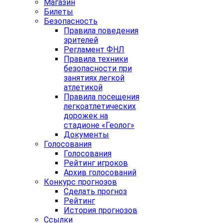
Магазин
Билеты
Безопасность
Правила поведения
зрителей
Регламент ФНЛ
Правила техники
безопасности при
занятиях легкой
атлетикой
Правила посещения
легкоатлетических
дорожек на
стадионе «Геолог»
Документы
Голосования
Голосования
Рейтинг игроков
Архив голосований
Конкурс прогнозов
Сделать прогноз
Рейтинг
История прогнозов
Ссылки