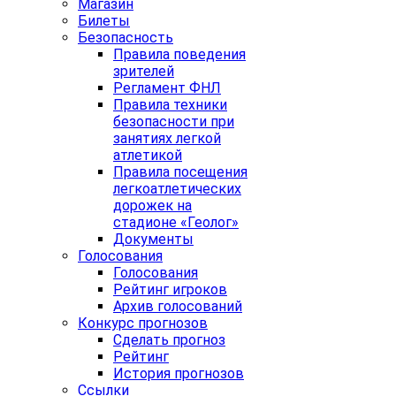
Магазин
Билеты
Безопасность
Правила поведения
зрителей
Регламент ФНЛ
Правила техники
безопасности при
занятиях легкой
атлетикой
Правила посещения
легкоатлетических
дорожек на
стадионе «Геолог»
Документы
Голосования
Голосования
Рейтинг игроков
Архив голосований
Конкурс прогнозов
Сделать прогноз
Рейтинг
История прогнозов
Ссылки