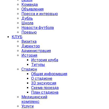
Команда
Объявления
Пресса и интервью
Дубль
Школа
Новости футбола
Превью
КЛУБ
Визитка
Директор
Администрация
История
История клуба
Титулы
Стадион
Общая информация
О стадионе
3D экскурсия
Схема проезда
План стадиона
Медицинский
комплекс
Услуги