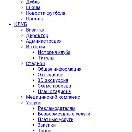
Дубль
Школа
Новости футбола
Превью
КЛУБ
Визитка
Директор
Администрация
История
История клуба
Титулы
Стадион
Общая информация
О стадионе
3D экскурсия
Схема проезда
План стадиона
Медицинский комплекс
Услуги
Рекламодателям
Безвозмездные услуги
Платные услуги
Закупки
Торги