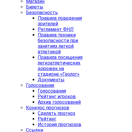
Магазин
Билеты
Безопасность
Правила поведения
зрителей
Регламент ФНЛ
Правила техники
безопасности при
занятиях легкой
атлетикой
Правила посещения
легкоатлетических
дорожек на
стадионе «Геолог»
Документы
Голосования
Голосования
Рейтинг игроков
Архив голосований
Конкурс прогнозов
Сделать прогноз
Рейтинг
История прогнозов
Ссылки