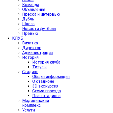
Команда
Объявления
Пресса и интервью
Дубль
Школа
Новости футбола
Превью
КЛУБ
Визитка
Директор
Администрация
История
История клуба
Титулы
Стадион
Общая информация
О стадионе
3D экскурсия
Схема проезда
План стадиона
Медицинский
комплекс
Услуги