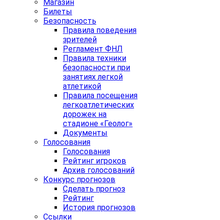
Магазин
Билеты
Безопасность
Правила поведения
зрителей
Регламент ФНЛ
Правила техники
безопасности при
занятиях легкой
атлетикой
Правила посещения
легкоатлетических
дорожек на
стадионе «Геолог»
Документы
Голосования
Голосования
Рейтинг игроков
Архив голосований
Конкурс прогнозов
Сделать прогноз
Рейтинг
История прогнозов
Ссылки