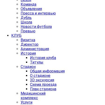
Команда
Объявления
Пресса и интервью
Дубль
Школа
Новости футбола
Превью
КЛУБ
Визитка
Директор
Администрация
История
История клуба
Титулы
Стадион
Общая информация
О стадионе
3D экскурсия
Схема проезда
План стадиона
Медицинский
комплекс
Услуги