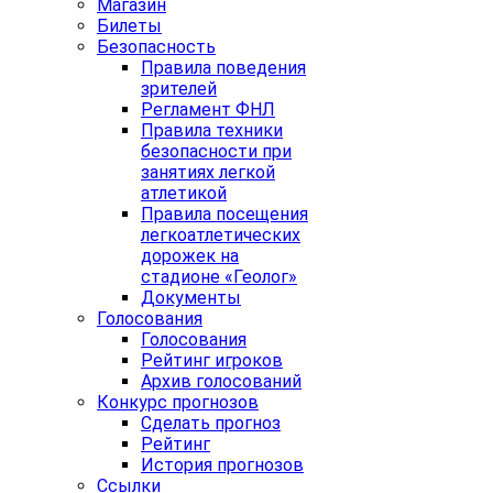
Магазин
Билеты
Безопасность
Правила поведения
зрителей
Регламент ФНЛ
Правила техники
безопасности при
занятиях легкой
атлетикой
Правила посещения
легкоатлетических
дорожек на
стадионе «Геолог»
Документы
Голосования
Голосования
Рейтинг игроков
Архив голосований
Конкурс прогнозов
Сделать прогноз
Рейтинг
История прогнозов
Ссылки