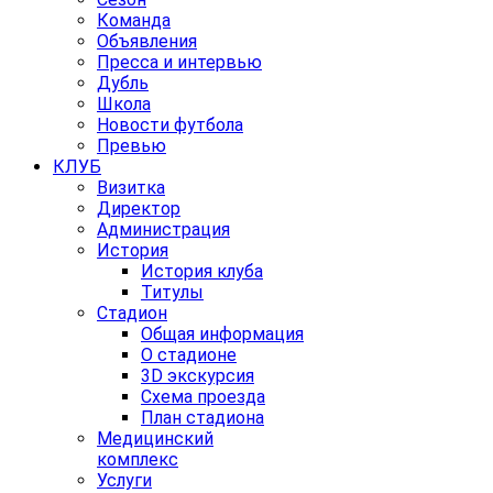
Команда
Объявления
Пресса и интервью
Дубль
Школа
Новости футбола
Превью
КЛУБ
Визитка
Директор
Администрация
История
История клуба
Титулы
Стадион
Общая информация
О стадионе
3D экскурсия
Схема проезда
План стадиона
Медицинский
комплекс
Услуги