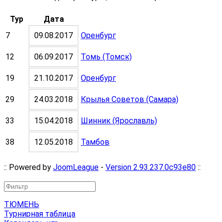
Тур
Дата
7
09.08.2017
Оренбург
12
06.09.2017
Томь (Томск)
19
21.10.2017
Оренбург
29
24.03.2018
Крылья Советов (Самара)
33
15.04.2018
Шинник (Ярославль)
38
12.05.2018
Тамбов
:: Powered by
JoomLeague
-
Version 2.93.237.0c93e80
::
ТЮМЕНЬ
Турнирная таблица