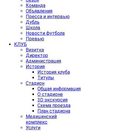
Команда
Объявления
Пресса и интервью
Дубль
Школа
Новости футбола
Превью
КЛУБ
Визитка
Директор
Администрация
История
История клуба
Титулы
Стадион
Общая информация
О стадионе
3D экскурсия
Схема проезда
План стадиона
Медицинский
комплекс
Услуги