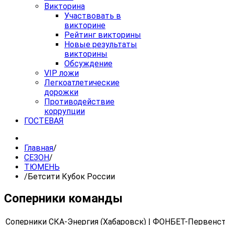
Викторина
Участвовать в
викторине
Рейтинг викторины
Новые результаты
викторины
Обсуждение
VIP ложи
Легкоатлетические
дорожки
Противодействие
коррупции
ГОСТЕВАЯ
Главная
/
СЕЗОН
/
ТЮМЕНЬ
/
Бетсити Кубок России
Соперники команды
Соперники СКА-Энергия (Хабаровск) | ФОНБЕТ-Первенст