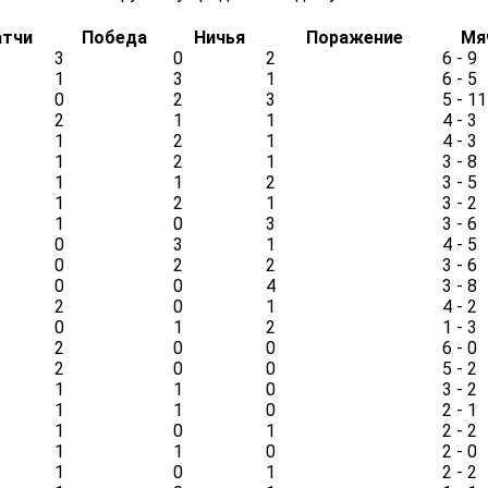
тчи
Победа
Ничья
Поражение
Мя
3
0
2
6 - 9
1
3
1
6 - 5
0
2
3
5 - 11
2
1
1
4 - 3
1
2
1
4 - 3
1
2
1
3 - 8
1
1
2
3 - 5
1
2
1
3 - 2
1
0
3
3 - 6
0
3
1
4 - 5
0
2
2
3 - 6
0
0
4
3 - 8
2
0
1
4 - 2
0
1
2
1 - 3
2
0
0
6 - 0
2
0
0
5 - 2
1
1
0
3 - 2
1
1
0
2 - 1
1
0
1
2 - 2
1
1
0
2 - 0
1
0
1
2 - 2