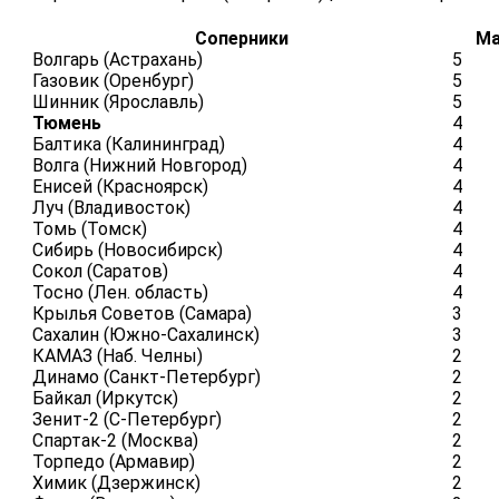
Соперники
Ма
Волгарь (Астрахань)
5
Газовик (Оренбург)
5
Шинник (Ярославль)
5
Тюмень
4
Балтика (Калининград)
4
Волга (Нижний Новгород)
4
Енисей (Красноярск)
4
Луч (Владивосток)
4
Томь (Томск)
4
Сибирь (Новосибирск)
4
Сокол (Саратов)
4
Тосно (Лен. область)
4
Крылья Советов (Самара)
3
Сахалин (Южно-Сахалинск)
3
КАМАЗ (Наб. Челны)
2
Динамо (Санкт-Петербург)
2
Байкал (Иркутск)
2
Зенит-2 (С-Петербург)
2
Спартак-2 (Москва)
2
Торпедо (Армавир)
2
Химик (Дзержинск)
2