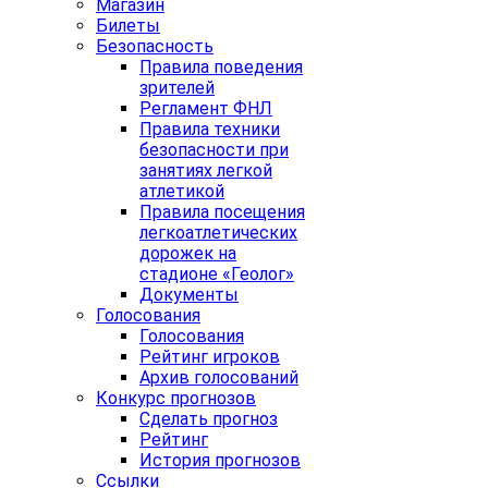
Магазин
Билеты
Безопасность
Правила поведения
зрителей
Регламент ФНЛ
Правила техники
безопасности при
занятиях легкой
атлетикой
Правила посещения
легкоатлетических
дорожек на
стадионе «Геолог»
Документы
Голосования
Голосования
Рейтинг игроков
Архив голосований
Конкурс прогнозов
Сделать прогноз
Рейтинг
История прогнозов
Ссылки