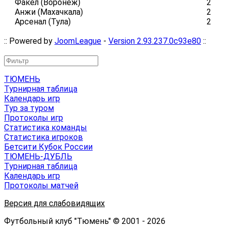
Факел (Воронеж)
2
Анжи (Махачкала)
2
Арсенал (Тула)
2
:: Powered by
JoomLeague
-
Version 2.93.237.0c93e80
::
ТЮМЕНЬ
Турнирная таблица
Календарь игр
Тур за туром
Протоколы игр
Статистика команды
Статистика игроков
Бетсити Кубок России
ТЮМЕНЬ-ДУБЛЬ
Турнирная таблица
Календарь игр
Протоколы матчей
Версия для слабовидящих
Футбольный клуб "Тюмень" © 2001 - 2026