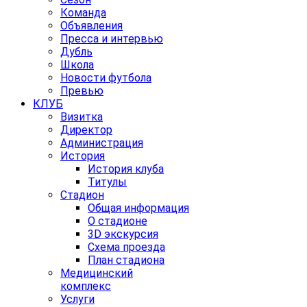
Команда
Объявления
Пресса и интервью
Дубль
Школа
Новости футбола
Превью
КЛУБ
Визитка
Директор
Администрация
История
История клуба
Титулы
Стадион
Общая информация
О стадионе
3D экскурсия
Схема проезда
План стадиона
Медицинский
комплекс
Услуги