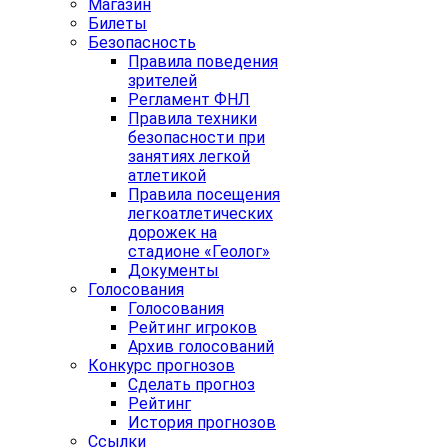
Магазин
Билеты
Безопасность
Правила поведения
зрителей
Регламент ФНЛ
Правила техники
безопасности при
занятиях легкой
атлетикой
Правила посещения
легкоатлетических
дорожек на
стадионе «Геолог»
Документы
Голосования
Голосования
Рейтинг игроков
Архив голосований
Конкурс прогнозов
Сделать прогноз
Рейтинг
История прогнозов
Ссылки