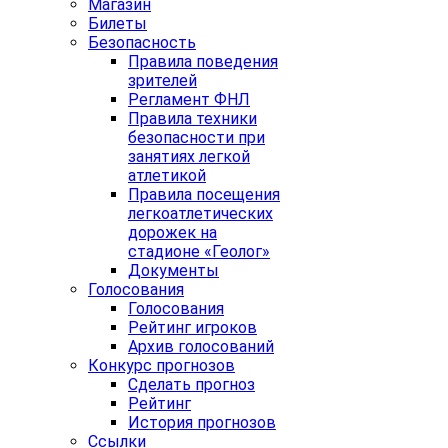
Магазин
Билеты
Безопасность
Правила поведения
зрителей
Регламент ФНЛ
Правила техники
безопасности при
занятиях легкой
атлетикой
Правила посещения
легкоатлетических
дорожек на
стадионе «Геолог»
Документы
Голосования
Голосования
Рейтинг игроков
Архив голосований
Конкурс прогнозов
Сделать прогноз
Рейтинг
История прогнозов
Ссылки