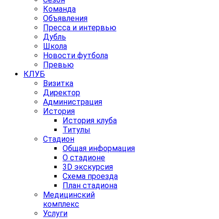
Команда
Объявления
Пресса и интервью
Дубль
Школа
Новости футбола
Превью
КЛУБ
Визитка
Директор
Администрация
История
История клуба
Титулы
Стадион
Общая информация
О стадионе
3D экскурсия
Схема проезда
План стадиона
Медицинский
комплекс
Услуги