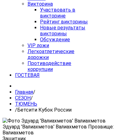
Викторина
Участвовать в
викторине
Рейтинг викторины
Новые результаты
викторины
Обсуждение
VIP ложи
Легкоатлетические
дорожки
Противодействие
коррупции
ГОСТЕВАЯ
Главная
/
СЕЗОН
/
ТЮМЕНЬ
/
Бетсити Кубок России
Эдуард 'Валиахметов' Валиахметов Прозвище:
Валиахметов
Защитник