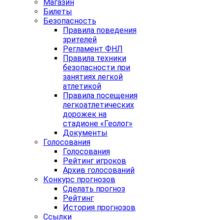
Магазин
Билеты
Безопасность
Правила поведения
зрителей
Регламент ФНЛ
Правила техники
безопасности при
занятиях легкой
атлетикой
Правила посещения
легкоатлетических
дорожек на
стадионе «Геолог»
Документы
Голосования
Голосования
Рейтинг игроков
Архив голосований
Конкурс прогнозов
Сделать прогноз
Рейтинг
История прогнозов
Ссылки