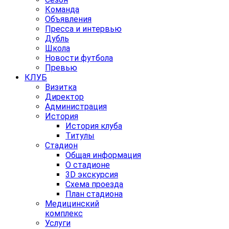
Команда
Объявления
Пресса и интервью
Дубль
Школа
Новости футбола
Превью
КЛУБ
Визитка
Директор
Администрация
История
История клуба
Титулы
Стадион
Общая информация
О стадионе
3D экскурсия
Схема проезда
План стадиона
Медицинский
комплекс
Услуги