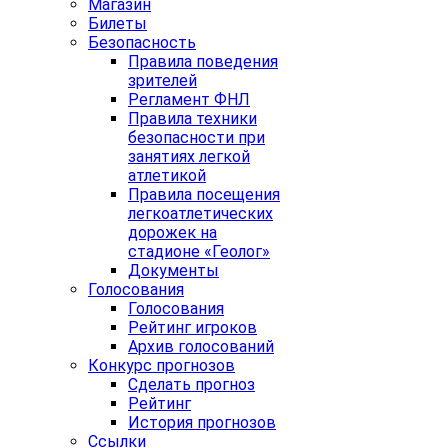
Магазин
Билеты
Безопасность
Правила поведения
зрителей
Регламент ФНЛ
Правила техники
безопасности при
занятиях легкой
атлетикой
Правила посещения
легкоатлетических
дорожек на
стадионе «Геолог»
Документы
Голосования
Голосования
Рейтинг игроков
Архив голосований
Конкурс прогнозов
Сделать прогноз
Рейтинг
История прогнозов
Ссылки