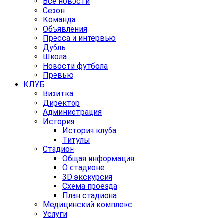
Все новости
Сезон
Команда
Объявления
Пресса и интервью
Дубль
Школа
Новости футбола
Превью
КЛУБ
Визитка
Директор
Администрация
История
История клуба
Титулы
Стадион
Общая информация
О стадионе
3D экскурсия
Схема проезда
План стадиона
Медицинский комплекс
Услуги