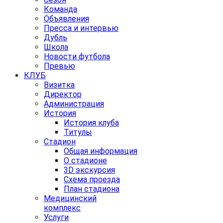
Команда
Объявления
Пресса и интервью
Дубль
Школа
Новости футбола
Превью
КЛУБ
Визитка
Директор
Администрация
История
История клуба
Титулы
Стадион
Общая информация
О стадионе
3D экскурсия
Схема проезда
План стадиона
Медицинский
комплекс
Услуги