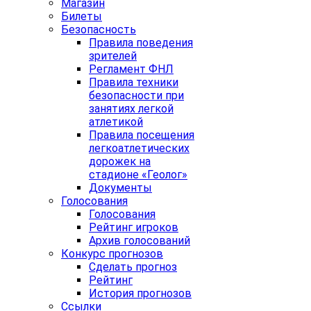
Магазин
Билеты
Безопасность
Правила поведения
зрителей
Регламент ФНЛ
Правила техники
безопасности при
занятиях легкой
атлетикой
Правила посещения
легкоатлетических
дорожек на
стадионе «Геолог»
Документы
Голосования
Голосования
Рейтинг игроков
Архив голосований
Конкурс прогнозов
Сделать прогноз
Рейтинг
История прогнозов
Ссылки