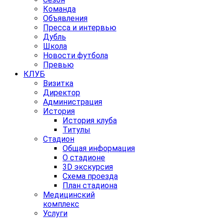
Команда
Объявления
Пресса и интервью
Дубль
Школа
Новости футбола
Превью
КЛУБ
Визитка
Директор
Администрация
История
История клуба
Титулы
Стадион
Общая информация
О стадионе
3D экскурсия
Схема проезда
План стадиона
Медицинский
комплекс
Услуги