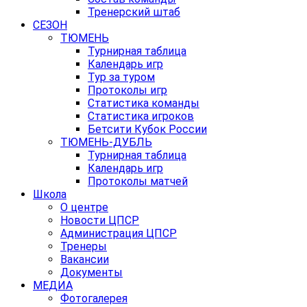
Тренерский штаб
СЕЗОН
ТЮМЕНЬ
Турнирная таблица
Календарь игр
Тур за туром
Протоколы игр
Статистика команды
Статистика игроков
Бетсити Кубок России
ТЮМЕНЬ-ДУБЛЬ
Турнирная таблица
Календарь игр
Протоколы матчей
Школа
О центре
Новости ЦПСР
Администрация ЦПСР
Тренеры
Вакансии
Документы
МЕДИА
Фотогалерея