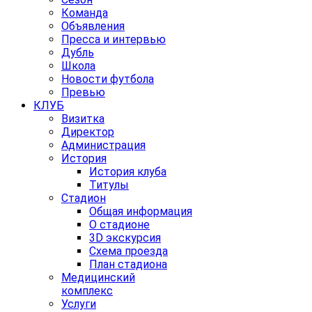
Команда
Объявления
Пресса и интервью
Дубль
Школа
Новости футбола
Превью
КЛУБ
Визитка
Директор
Администрация
История
История клуба
Титулы
Стадион
Общая информация
О стадионе
3D экскурсия
Схема проезда
План стадиона
Медицинский
комплекс
Услуги