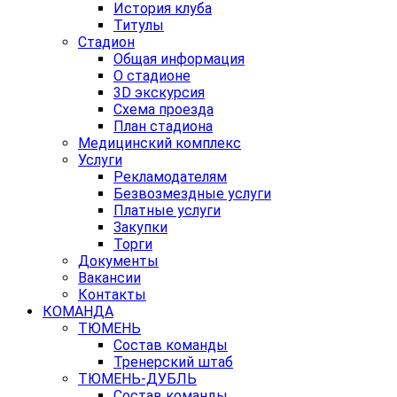
История клуба
Титулы
Стадион
Общая информация
О стадионе
3D экскурсия
Схема проезда
План стадиона
Медицинский комплекс
Услуги
Рекламодателям
Безвозмездные услуги
Платные услуги
Закупки
Торги
Документы
Вакансии
Контакты
КОМАНДА
ТЮМЕНЬ
Состав команды
Тренерский штаб
ТЮМЕНЬ-ДУБЛЬ
Состав команды