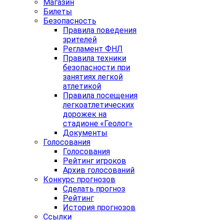
Магазин
Билеты
Безопасность
Правила поведения
зрителей
Регламент ФНЛ
Правила техники
безопасности при
занятиях легкой
атлетикой
Правила посещения
легкоатлетических
дорожек на
стадионе «Геолог»
Документы
Голосования
Голосования
Рейтинг игроков
Архив голосований
Конкурс прогнозов
Сделать прогноз
Рейтинг
История прогнозов
Ссылки