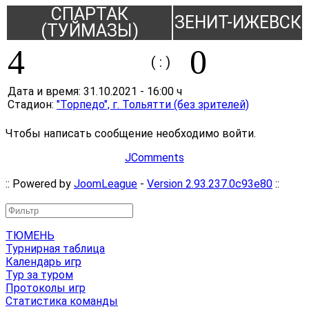
СПАРТАК
ЗЕНИТ-ИЖЕВСК
(ТУЙМАЗЫ)
4
0
( : )
Дата и время:
31.10.2021
-
16:00 ч
Стадион:
"Торпедо", г. Тольятти (без зрителей)
Чтобы написать сообщение необходимо войти.
JComments
:: Powered by
JoomLeague
-
Version 2.93.237.0c93e80
::
ТЮМЕНЬ
Турнирная таблица
Календарь игр
Тур за туром
Протоколы игр
Статистика команды