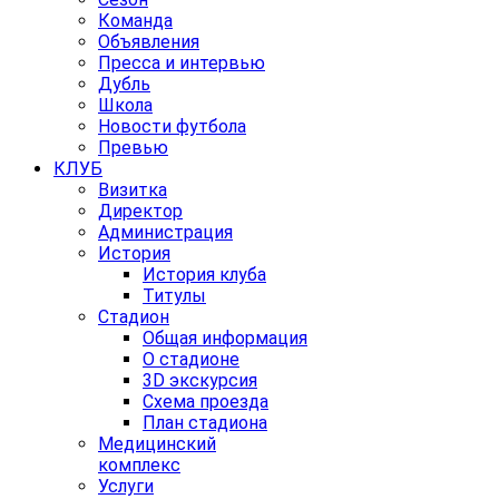
Команда
Объявления
Пресса и интервью
Дубль
Школа
Новости футбола
Превью
КЛУБ
Визитка
Директор
Администрация
История
История клуба
Титулы
Стадион
Общая информация
О стадионе
3D экскурсия
Схема проезда
План стадиона
Медицинский
комплекс
Услуги