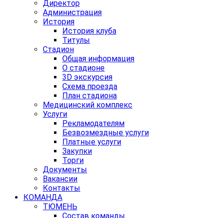
Директор
Администрация
История
История клуба
Титулы
Стадион
Общая информация
О стадионе
3D экскурсия
Схема проезда
План стадиона
Медицинский комплекс
Услуги
Рекламодателям
Безвозмездные услуги
Платные услуги
Закупки
Торги
Документы
Вакансии
Контакты
КОМАНДА
ТЮМЕНЬ
Состав команды