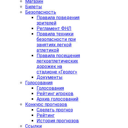
Магазин
Билеты
Безопасность
Правила поведения
зрителей
Регламент ФНЛ
Правила техники
безопасности при
занятиях легкой
атлетикой
Правила посещения
легкоатлетических
дорожек на
стадионе «Геолог»
Документы
Голосования
Голосования
Рейтинг игроков
Архив голосований
Конкурс прогнозов
Сделать прогноз
Рейтинг
История прогнозов
Ссылки