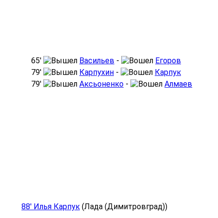
65′
Васильев
-
Егоров
79′
Карпухин
-
Карпук
79′
Аксьоненко
-
Алмаев
88' Илья Карпук
(Лада (Димитровград))