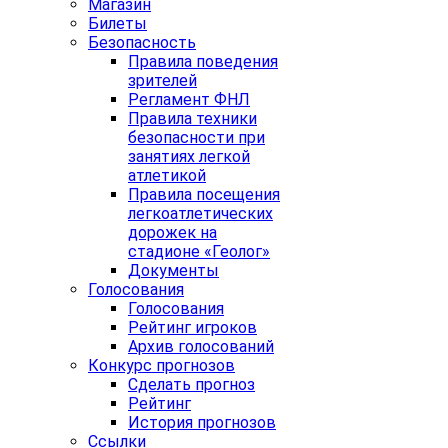
Магазин
Билеты
Безопасность
Правила поведения
зрителей
Регламент ФНЛ
Правила техники
безопасности при
занятиях легкой
атлетикой
Правила посещения
легкоатлетических
дорожек на
стадионе «Геолог»
Документы
Голосования
Голосования
Рейтинг игроков
Архив голосований
Конкурс прогнозов
Сделать прогноз
Рейтинг
История прогнозов
Ссылки