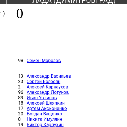
ЛАДА (ДИМИТРОВГРАД)
0
 : )
98
Семен Морозов
13
Александр Васильев
23
Сергей Волосян
2
Алексей Карнаухов
96
Александр Логунов
89
Иван Устинов
18
Алексей Шляпкин
17
Артем Аксьоненко
20
Богдан Ващенко
8
Никита Имуллин
19
Виктор Карпухин