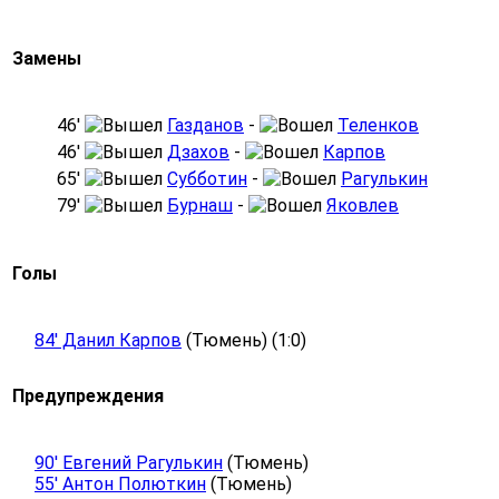
Замены
46′
Газданов
-
Теленков
46′
Дзахов
-
Карпов
65′
Субботин
-
Рагулькин
79′
Бурнаш
-
Яковлев
Голы
84' Данил Карпов
(Тюмень) (1:0)
Предупреждения
90' Евгений Рагулькин
(Тюмень)
55' Антон Полюткин
(Тюмень)