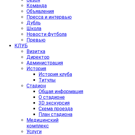
Команда
Объявления
Пресса и интервью
Дубль
Школа
Новости футбола
Превью
КЛУБ
Визитка
Директор
Администрация
История
История клуба
Титулы
Стадион
Общая информация
О стадионе
3D экскурсия
Схема проезда
План стадиона
Медицинский
комплекс
Услуги