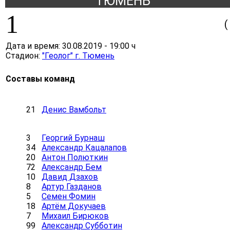
ТЮМЕНЬ
1
(
Дата и время:
30.08.2019
-
19:00 ч
Стадион:
"Геолог" г. Тюмень
Составы команд
21
Денис Вамбольт
3
Георгий Бурнаш
34
Александр Кацалапов
20
Антон Полюткин
72
Александр Бем
10
Давид Дзахов
8
Артур Газданов
5
Семен Фомин
18
Артём Докучаев
7
Михаил Бирюков
99
Александр Субботин