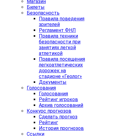
Магазин
Билеты
Безопасность
Правила поведения
зрителей
Регламент ФНЛ
Правила техники
безопасности при
занятиях легкой
атлетикой
Правила посещения
легкоатлетических
дорожек на
стадионе «Геолог»
Документы
Голосования
Голосования
Рейтинг игроков
Архив голосований
Конкурс прогнозов
Сделать прогноз
Рейтинг
История прогнозов
Ссылки