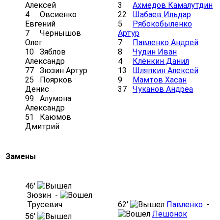
Алексей
3
Ахмедов Камалутдин
4
Овсиенко
22
Шабаев Ильдар
Евгений
5
Рябокобыленко
7
Чернышов
Артур
Олег
7
Павленко Андрей
10
Зяблов
8
Чудин Иван
Александр
4
Клёнкин Данил
77
Зюзин Артур
13
Шляпкин Алексей
25
Поярков
9
Мамтов Хасан
Денис
37
Чуканов Андреа
99
Алумона
Александр
51
Каюмов
Дмитрий
Замены
46′
Зюзин -
Трусевич
62′
Павленко
-
Лешонок
56′