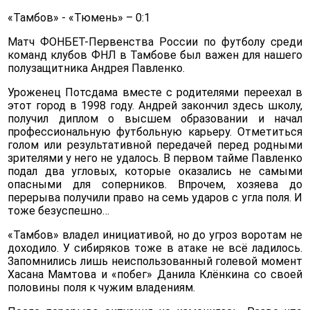
«Тамбов» - «Тюмень» – 0:1
Матч ФОНБЕТ-Первенства России по футболу среди
команд клубов ФНЛ в Тамбове был важен для нашего
полузащитника Андрея Павленко.
Уроженец Потсдама вместе с родителями переехал в
этот город в 1998 году. Андрей закончил здесь школу,
получил диплом о высшем образовании и начал
профессиональную футбольную карьеру. Отметиться
голом или результативной передачей перед родными
зрителями у него не удалось. В первом тайме Павленко
подал два угловых, которые оказались не самыми
опасными для соперников. Впрочем, хозяева до
перерыва получили право на семь ударов с угла поля. И
тоже безуспешно…
«Тамбов» владел инициативой, но до угроз воротам не
доходило. У сибиряков тоже в атаке не всё ладилось.
Запомнились лишь неиспользованный голевой момент
Хасана Мамтова и «побег» Данила Клёнкина со своей
половины поля к чужим владениям.