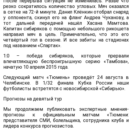
После перерыва ситуация не изменилась. Разве что
резко сократилось количество угловых. Мяч оказался
в сетке на 72-й минуте. Данил Клёнкин отобрал снаряд
у оппонента, скинул его на фланг Андреа Чуканову, а
тот дальней передачей нашёл Хасана Мамтова.
Капитан сибиряков с помощью небольшого рикошета
направил мяч в цель. Примечательно, что это его
четвёртый гол в сезоне. И все забиты на стадионах
под названием «Спартак».
1:0 – победа сибиряков, которые прервали
впечатляющую беспроигрышную серию «Тамбова»,
начатую 10 апреля 2015 года.
Следующий матч «Тюмень» проведёт 24 августа в
Челябинске. В 1/32 финала Кубка России наши
футболисты встретятся с новосибирской «Сибирью».
Прогнозы на девятый тур
Мы продолжаем публиковать экспертные мнения-
прогнозы к официальным матчам «Тюмени:
представителя СМИ, болельщика, сотрудника клуба и
лидера конкурса прогнозистов.