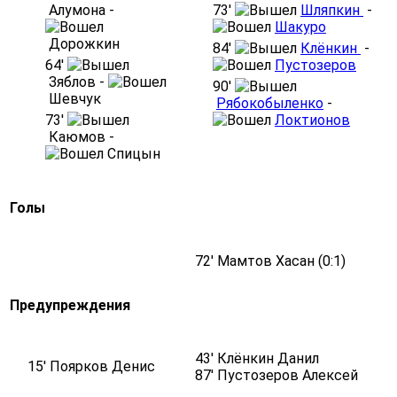
Алумона -
73′
Шляпкин
-
Шакуро
Дорожкин
84′
Клёнкин
-
64′
Пустозеров
Зяблов -
90′
Шевчук
Рябокобыленко
-
73′
Локтионов
Каюмов -
Спицын
Голы
72' Мамтов Хасан (0:1)
Предупреждения
43' Клёнкин Данил
15' Поярков Денис
87' Пустозеров Алексей