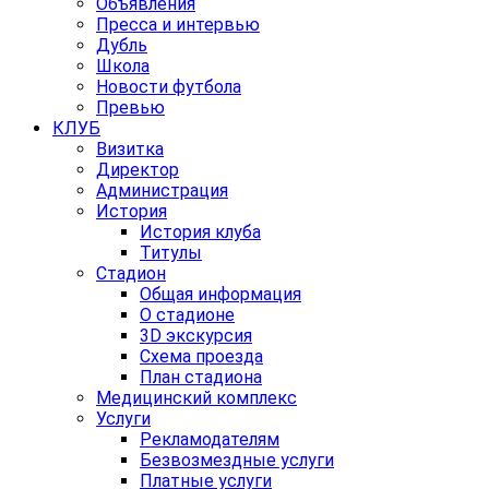
Объявления
Пресса и интервью
Дубль
Школа
Новости футбола
Превью
КЛУБ
Визитка
Директор
Администрация
История
История клуба
Титулы
Стадион
Общая информация
О стадионе
3D экскурсия
Схема проезда
План стадиона
Медицинский комплекс
Услуги
Рекламодателям
Безвозмездные услуги
Платные услуги