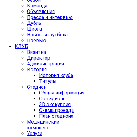
Команда
Объявления
Пресса и интервью
Дубль
Школа
Новости футбола
Превью
КЛУБ
Визитка
Директор
Администрация
История
История клуба
Титулы
Стадион
Общая информация
О стадионе
3D экскурсия
Схема проезда
План стадиона
Медицинский
комплекс
Услуги