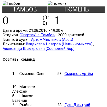
ТАМБОВ
ТЮМЕНЬ
0
1
(0 :
0)
Дата и время:
21.08.2016
-
19:00 ч
Стадион:
"Спартак" г. Тамбов
- 2000 зрителей
Главный судья:
Артем Чистяков (Азов)
Лайнсмены:
Владислав Назаров (Невинномысск)
,
Александр Шимарыгин (Сосновый Бор)
Составы команд
1
Смирнов Олег
53
Смирнов Артём
19
Михалёв
Алексей
5
Шляков
Евгений
2
Рыбин
28
Гузь Дмитрий