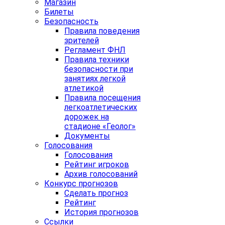
Магазин
Билеты
Безопасность
Правила поведения
зрителей
Регламент ФНЛ
Правила техники
безопасности при
занятиях легкой
атлетикой
Правила посещения
легкоатлетических
дорожек на
стадионе «Геолог»
Документы
Голосования
Голосования
Рейтинг игроков
Архив голосований
Конкурс прогнозов
Сделать прогноз
Рейтинг
История прогнозов
Ссылки