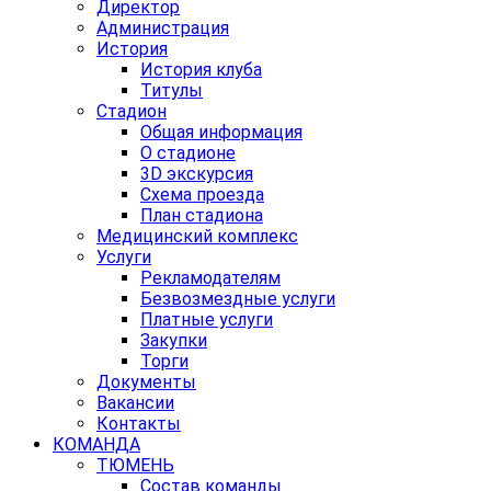
Директор
Администрация
История
История клуба
Титулы
Стадион
Общая информация
О стадионе
3D экскурсия
Схема проезда
План стадиона
Медицинский комплекс
Услуги
Рекламодателям
Безвозмездные услуги
Платные услуги
Закупки
Торги
Документы
Вакансии
Контакты
КОМАНДА
ТЮМЕНЬ
Состав команды