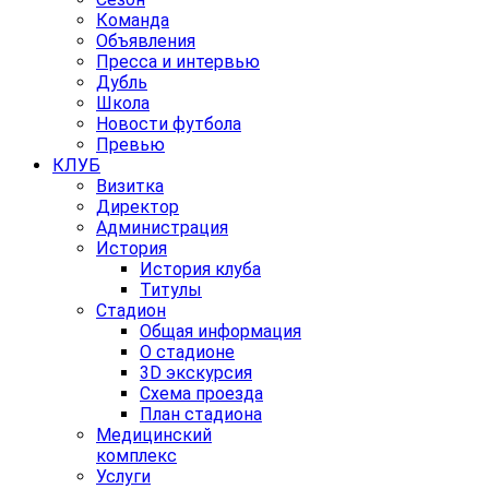
Команда
Объявления
Пресса и интервью
Дубль
Школа
Новости футбола
Превью
КЛУБ
Визитка
Директор
Администрация
История
История клуба
Титулы
Стадион
Общая информация
О стадионе
3D экскурсия
Схема проезда
План стадиона
Медицинский
комплекс
Услуги