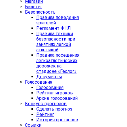
Магазин
Билеты
Безопасность
Правила поведения
зрителей
Регламент ФНЛ
Правила техники
безопасности при
занятиях легкой
атлетикой
Правила посещения
легкоатлетических
дорожек на
стадионе «Геолог»
Документы
Голосования
Голосования
Рейтинг игроков
Архив голосований
Конкурс прогнозов
Сделать прогноз
Рейтинг
История прогнозов
Ссылки