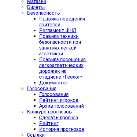
Магазин
Билеты
Безопасность
Правила поведения
зрителей
Регламент ФНЛ
Правила техники
безопасности при
занятиях легкой
атлетикой
Правила посещения
легкоатлетических
дорожек на
стадионе «Геолог»
Документы
Голосования
Голосования
Рейтинг игроков
Архив голосований
Конкурс прогнозов
Сделать прогноз
Рейтинг
История прогнозов
Ссылки