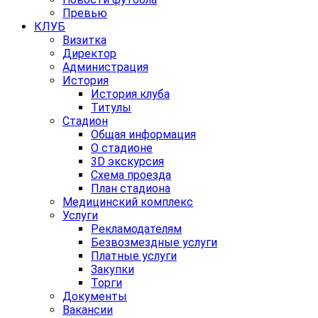
Превью
КЛУБ
Визитка
Директор
Администрация
История
История клуба
Титулы
Стадион
Общая информация
О стадионе
3D экскурсия
Схема проезда
План стадиона
Медицинский комплекс
Услуги
Рекламодателям
Безвозмездные услуги
Платные услуги
Закупки
Торги
Документы
Вакансии