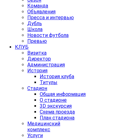
Команда
Объявления
Пресса и интервью
Дубль
Школа
Новости футбола
Превью
КЛУБ
Визитка
Директор
Администрация
История
История клуба
Титулы
Стадион
Общая информация
О стадионе
3D экскурсия
Схема проезда
План стадиона
Медицинский
комплекс
Услуги