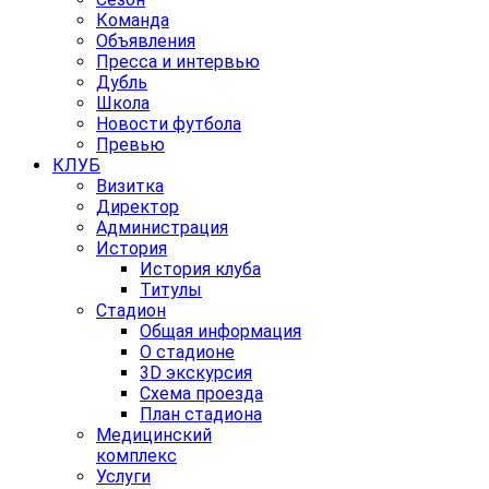
Команда
Объявления
Пресса и интервью
Дубль
Школа
Новости футбола
Превью
КЛУБ
Визитка
Директор
Администрация
История
История клуба
Титулы
Стадион
Общая информация
О стадионе
3D экскурсия
Схема проезда
План стадиона
Медицинский
комплекс
Услуги