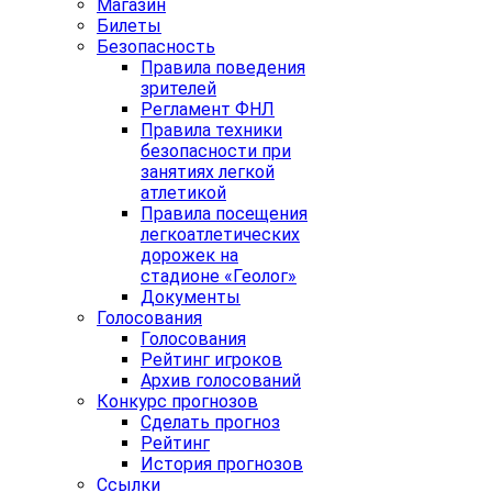
Магазин
Билеты
Безопасность
Правила поведения
зрителей
Регламент ФНЛ
Правила техники
безопасности при
занятиях легкой
атлетикой
Правила посещения
легкоатлетических
дорожек на
стадионе «Геолог»
Документы
Голосования
Голосования
Рейтинг игроков
Архив голосований
Конкурс прогнозов
Сделать прогноз
Рейтинг
История прогнозов
Ссылки