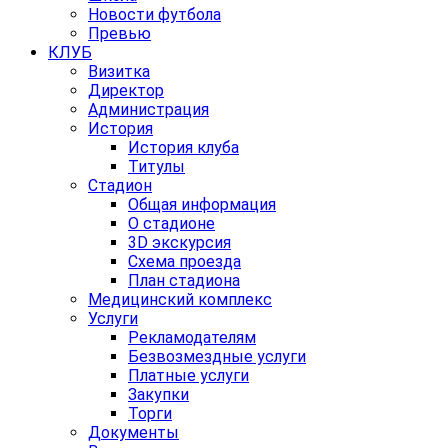
Новости футбола
Превью
КЛУБ
Визитка
Директор
Администрация
История
История клуба
Титулы
Стадион
Общая информация
О стадионе
3D экскурсия
Схема проезда
План стадиона
Медицинский комплекс
Услуги
Рекламодателям
Безвозмездные услуги
Платные услуги
Закупки
Торги
Документы