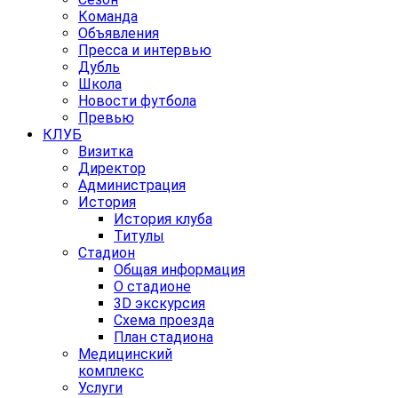
Команда
Объявления
Пресса и интервью
Дубль
Школа
Новости футбола
Превью
КЛУБ
Визитка
Директор
Администрация
История
История клуба
Титулы
Стадион
Общая информация
О стадионе
3D экскурсия
Схема проезда
План стадиона
Медицинский
комплекс
Услуги