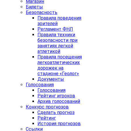
Магазин
Билеты
Безопасность
Правила поведения
зрителей
Регламент ФНЛ
Правила техники
безопасности при
занятиях легкой
атлетикой
Правила посещения
легкоатлетических
дорожек на
стадионе «Геолог»
Документы
Голосования
Голосования
Рейтинг игроков
Архив голосований
Конкурс прогнозов
Сделать прогноз
Рейтинг
История прогнозов
Ссылки