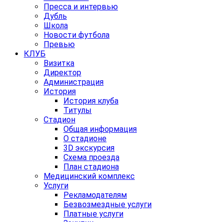
Пресса и интервью
Дубль
Школа
Новости футбола
Превью
КЛУБ
Визитка
Директор
Администрация
История
История клуба
Титулы
Стадион
Общая информация
О стадионе
3D экскурсия
Схема проезда
План стадиона
Медицинский комплекс
Услуги
Рекламодателям
Безвозмездные услуги
Платные услуги