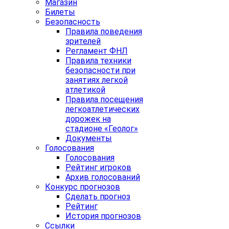
Магазин
Билеты
Безопасность
Правила поведения
зрителей
Регламент ФНЛ
Правила техники
безопасности при
занятиях легкой
атлетикой
Правила посещения
легкоатлетических
дорожек на
стадионе «Геолог»
Документы
Голосования
Голосования
Рейтинг игроков
Архив голосований
Конкурс прогнозов
Сделать прогноз
Рейтинг
История прогнозов
Ссылки