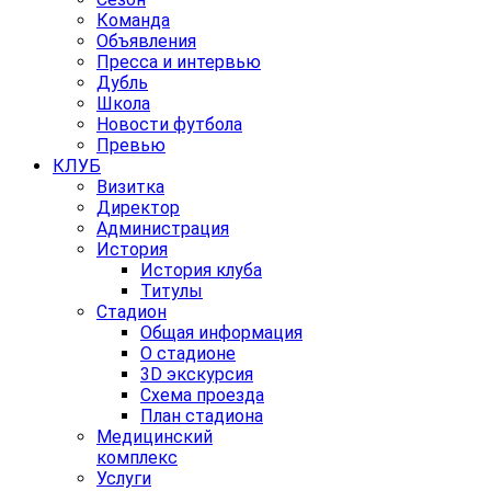
Команда
Объявления
Пресса и интервью
Дубль
Школа
Новости футбола
Превью
КЛУБ
Визитка
Директор
Администрация
История
История клуба
Титулы
Стадион
Общая информация
О стадионе
3D экскурсия
Схема проезда
План стадиона
Медицинский
комплекс
Услуги