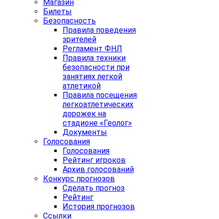
Магазин
Билеты
Безопасность
Правила поведения
зрителей
Регламент ФНЛ
Правила техники
безопасности при
занятиях легкой
атлетикой
Правила посещения
легкоатлетических
дорожек на
стадионе «Геолог»
Документы
Голосования
Голосования
Рейтинг игроков
Архив голосований
Конкурс прогнозов
Сделать прогноз
Рейтинг
История прогнозов
Ссылки