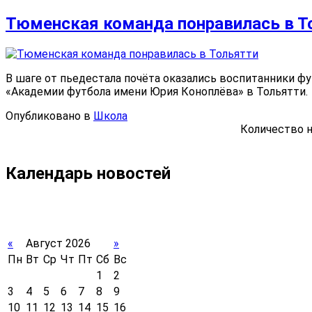
Тюменская команда понравилась в Т
В шаге от пьедестала почёта оказались воспитанники ф
«Академии футбола имени Юрия Коноплёва» в Тольятти.
Опубликовано в
Школа
Количество н
Календарь новостей
«
Август 2026
»
Пн
Вт
Ср
Чт
Пт
Сб
Вс
1
2
3
4
5
6
7
8
9
10
11
12
13
14
15
16