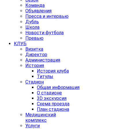
Команда
Объявления
Пресса и интервью
Дубль
Школа
Новости футбола
Превью
КЛУБ
Визитка
Директор
Администрация
История
История клуба
Титулы
Стадион
Общая информация
О стадионе
3D экскурсия
Схема проезда
План стадиона
Медицинский
комплекс
Услуги