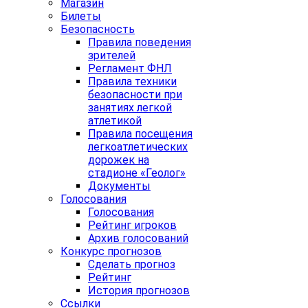
Магазин
Билеты
Безопасность
Правила поведения
зрителей
Регламент ФНЛ
Правила техники
безопасности при
занятиях легкой
атлетикой
Правила посещения
легкоатлетических
дорожек на
стадионе «Геолог»
Документы
Голосования
Голосования
Рейтинг игроков
Архив голосований
Конкурс прогнозов
Сделать прогноз
Рейтинг
История прогнозов
Ссылки