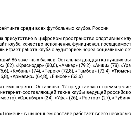
-рейтинге среди всех футбольных клубов России.
а присутствие в цифровом пространстве спортивных кл
йт клуба: качество исполнения, функционал, посещаемост
ль играет работа клуба с аудиторией через социальные се
авший 86 зачётных баллов. Остальная двадцатка лучших в
 (82), «Краснодар» (80,6), «Амкар» (79,2), «Анжи» (78), «Ура
,6), «Кубань» (74), «Терек» (72,8), «Тамбов» (72,4),
«Тюмен
,8), «Армавир» (64,8), «Енисей» (63,6).
 и семь первого. Остальные 12 представляют премьер-лигу
 интернет-составляющей такие клубы ведущей российск
сто), «Оренбург» (24), «Уфа» (26), «Ростов» (27), «Рубин»
а «Тюмени» в нынешнем составе работает всего нескольк