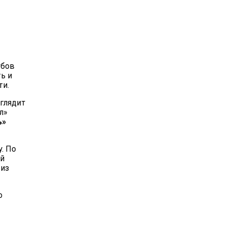
убов
ь и
ти.
ыглядит
л»
ь»
. По
ой
 из
о