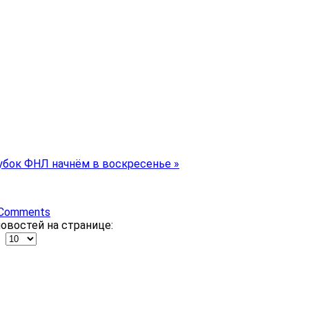
убок ФНЛ начнём в воскресенье »
Comments
овостей на странице: