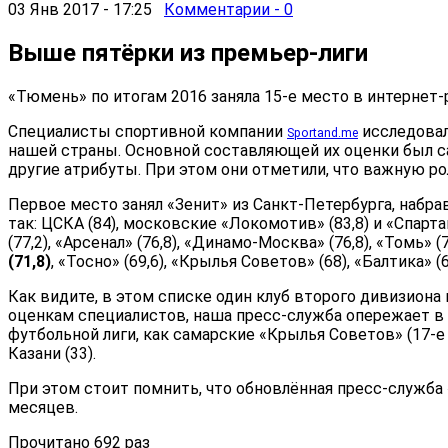
03 Янв 2017 - 17:25
Комментарии - 0
Выше пятёрки из премьер-лиги
«Тюмень» по итогам 2016 заняла 15-е место в интернет
Специалисты спортивной компании
исследовал
Sportand.me
нашей страны. Основной составляющей их оценки был са
другие атрибуты. При этом они отметили, что важную ро
Первое место занял «Зенит» из Санкт-Петербурга, набр
так: ЦСКА (84), московские «Локомотив» (83,8) и «Спартак»
(77,2), «Арсенал» (76,8), «Динамо-Москва» (76,8), «Томь» (75
(71,8)
, «Тосно» (69,6), «Крылья Советов» (68), «Балтика» (66
Как видите, в этом списке один клуб второго дивизиона
оценкам специалистов, наша пресс-служба опережает в
футбольной лиги, как самарские «Крылья Советов» (17-е ме
Казани (33).
При этом стоит помнить, что обновлённая пресс-служб
месяцев.
Прочитано 692 раз