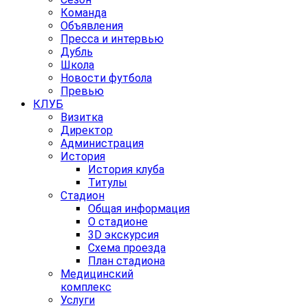
Команда
Объявления
Пресса и интервью
Дубль
Школа
Новости футбола
Превью
КЛУБ
Визитка
Директор
Администрация
История
История клуба
Титулы
Стадион
Общая информация
О стадионе
3D экскурсия
Схема проезда
План стадиона
Медицинский
комплекс
Услуги