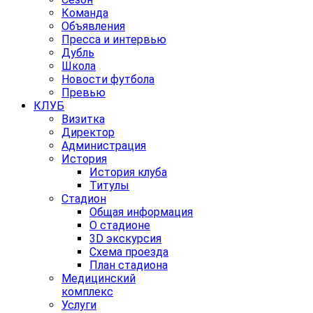
Команда
Объявления
Пресса и интервью
Дубль
Школа
Новости футбола
Превью
КЛУБ
Визитка
Директор
Администрация
История
История клуба
Титулы
Стадион
Общая информация
О стадионе
3D экскурсия
Схема проезда
План стадиона
Медицинский
комплекс
Услуги