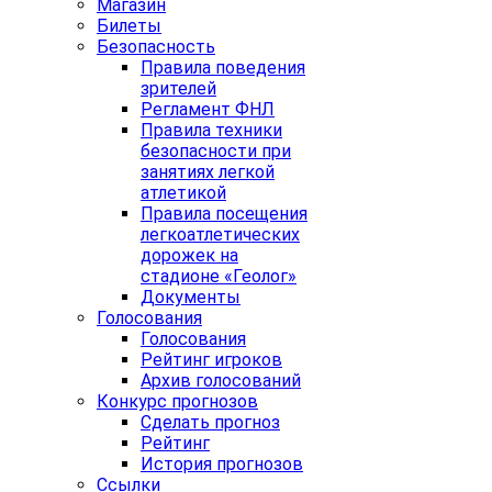
Магазин
Билеты
Безопасность
Правила поведения
зрителей
Регламент ФНЛ
Правила техники
безопасности при
занятиях легкой
атлетикой
Правила посещения
легкоатлетических
дорожек на
стадионе «Геолог»
Документы
Голосования
Голосования
Рейтинг игроков
Архив голосований
Конкурс прогнозов
Сделать прогноз
Рейтинг
История прогнозов
Ссылки