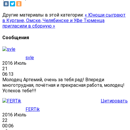
Другие материалы в этой категории:
« Юноши сыграют
в Кургане, Омске, Челябинске и Уфе
Тюменца
пригласили в сборную »
Сообщения
svle
2016 Июль
21
06:13
Молодец Артемий, очень за тебя рад! Впереди
многотрудная, почётная и прекрасная работа, молодец!
Успехов тебе!!!
Цитировать
FERTik
2016 Июль
22
00:06