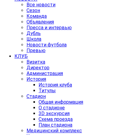
Все новости
Сезон
Команда
Объявления
Пресса и интервью
Дубль
Школа
Новости футбола
Превью
КЛУБ
Визитка
Директор
Администрация
История
История клуба
Титулы
Стадион
Общая информация
О стадионе
3D экскурсия
Схема проезда
План стадиона
Медицинский комплекс