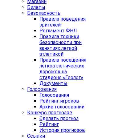
Магазин
Билеты
Безопасность
Правила поведения
зрителей
Регламент ФНЛ
Правила техники
безопасности при
занятиях легкой
атлетикой
Правила посещения
легкоатлетических
дорожек на
стадионе «Геолог»
Документы
Голосования
Голосования
Рейтинг игроков
Архив голосований
Конкурс прогнозов
Сделать прогноз
Рейтинг
История прогнозов
Ссылки