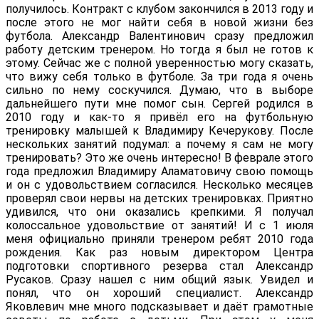
получилось. Контракт с клубом закончился в 2013 году и
после этого не мог найти себя в новой жизни без
футбола. Александр Валентинович сразу предложил
работу детским тренером. Но тогда я был не готов к
этому. Сейчас же с полной уверенностью могу сказать,
что вижу себя только в футболе. За три года я очень
сильно по нему соскучился. Думаю, что в выборе
дальнейшего пути мне помог сын. Сергей родился в
2010 году и как-то я привёл его на футбольную
тренировку малышей к Владимиру Кечерукову. После
нескольких занятий подумал: а почему я сам не могу
тренировать? Это же очень интересно! В феврале этого
года предложил Владимиру Аламатовичу свою помощь
и он с удовольствием согласился. Несколько месяцев
проверял свои нервы на детских тренировках. Приятно
удивился, что они оказались крепкими. Я получал
колоссальное удовольствие от занятий! И с 1 июля
меня официально приняли тренером ребят 2010 года
рождения. Как раз новым директором Центра
подготовки спортивного резерва стал Александр
Русаков. Сразу нашел с ним общий язык. Увидел и
понял, что он хороший специалист. Александр
Яковлевич мне много подсказывает и даёт грамотные