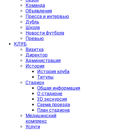
Команда
Объявления
Пресса и интервью
Дубль
Школа
Новости футбола
Превью
КЛУБ
Визитка
Директор
Администрация
История
История клуба
Титулы
Стадион
Общая информация
О стадионе
3D экскурсия
Схема проезда
План стадиона
Медицинский
комплекс
Услуги