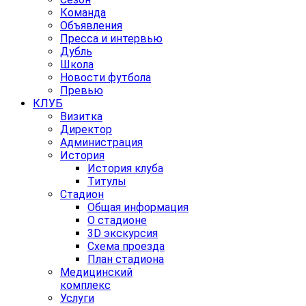
Команда
Объявления
Пресса и интервью
Дубль
Школа
Новости футбола
Превью
КЛУБ
Визитка
Директор
Администрация
История
История клуба
Титулы
Стадион
Общая информация
О стадионе
3D экскурсия
Схема проезда
План стадиона
Медицинский
комплекс
Услуги