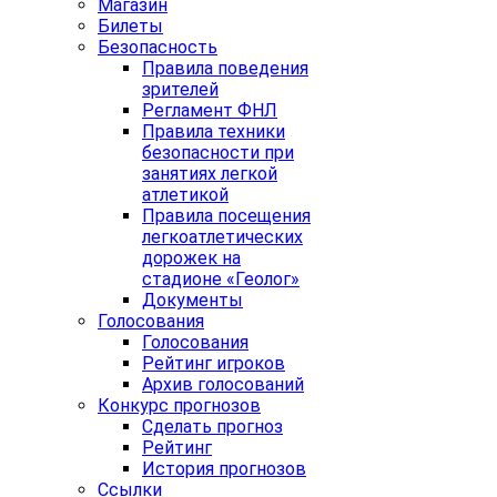
Магазин
Билеты
Безопасность
Правила поведения
зрителей
Регламент ФНЛ
Правила техники
безопасности при
занятиях легкой
атлетикой
Правила посещения
легкоатлетических
дорожек на
стадионе «Геолог»
Документы
Голосования
Голосования
Рейтинг игроков
Архив голосований
Конкурс прогнозов
Сделать прогноз
Рейтинг
История прогнозов
Ссылки