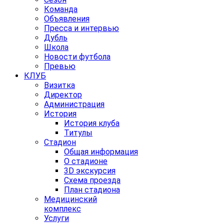
Команда
Объявления
Пресса и интервью
Дубль
Школа
Новости футбола
Превью
КЛУБ
Визитка
Директор
Администрация
История
История клуба
Титулы
Стадион
Общая информация
О стадионе
3D экскурсия
Схема проезда
План стадиона
Медицинский
комплекс
Услуги