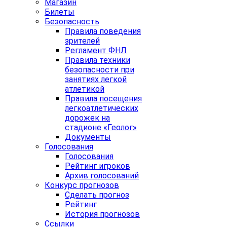
Магазин
Билеты
Безопасность
Правила поведения
зрителей
Регламент ФНЛ
Правила техники
безопасности при
занятиях легкой
атлетикой
Правила посещения
легкоатлетических
дорожек на
стадионе «Геолог»
Документы
Голосования
Голосования
Рейтинг игроков
Архив голосований
Конкурс прогнозов
Сделать прогноз
Рейтинг
История прогнозов
Ссылки