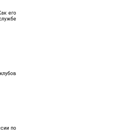
ак его
службе
клубов
сии по