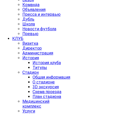
Команда
Объявления
Пресса и интервью
Дубль
Школа
Новости футбола
Превью
КЛУБ
Визитка
Директор
Администрация
История
История клуба
Титулы
Стадион
Общая информация
О стадионе
3D экскурсия
Схема проезда
План стадиона
Медицинский
комплекс
Услуги