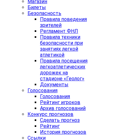
Магазин
Билеты
Безопасность
Правила поведения
зрителей
Регламент ФНЛ
Правила техники
безопасности при
занятиях легкой
атлетикой
Правила посещения
легкоатлетических
дорожек на
стадионе «Геолог»
Документы
Голосования
Голосования
Рейтинг игроков
Архив голосований
Конкурс прогнозов
Сделать прогноз
Рейтинг
История прогнозов
Ссылки