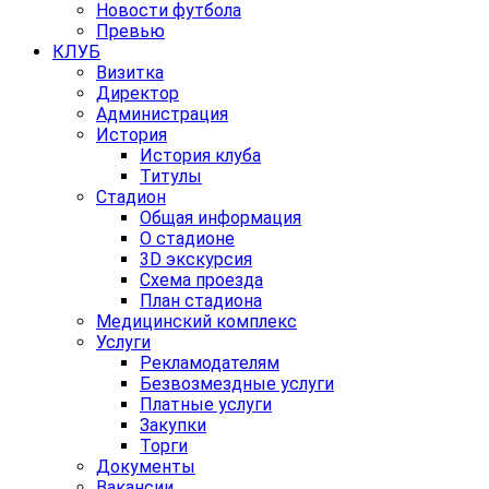
Новости футбола
Превью
КЛУБ
Визитка
Директор
Администрация
История
История клуба
Титулы
Стадион
Общая информация
О стадионе
3D экскурсия
Схема проезда
План стадиона
Медицинский комплекс
Услуги
Рекламодателям
Безвозмездные услуги
Платные услуги
Закупки
Торги
Документы
Вакансии