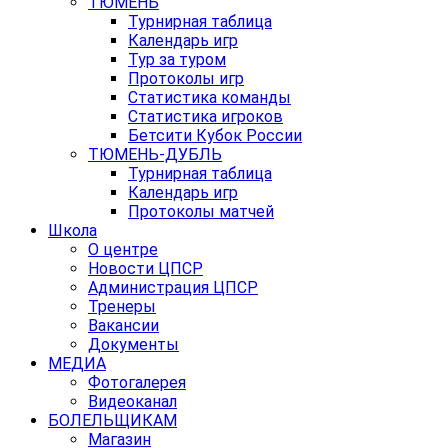
ТЮМЕНЬ
Турнирная таблица
Календарь игр
Тур за туром
Протоколы игр
Статистика команды
Статистика игроков
Бетсити Кубок России
ТЮМЕНЬ-ДУБЛЬ
Турнирная таблица
Календарь игр
Протоколы матчей
Школа
О центре
Новости ЦПСР
Администрация ЦПСР
Тренеры
Вакансии
Документы
МЕДИА
Фотогалерея
Видеоканал
БОЛЕЛЬЩИКАМ
Магазин