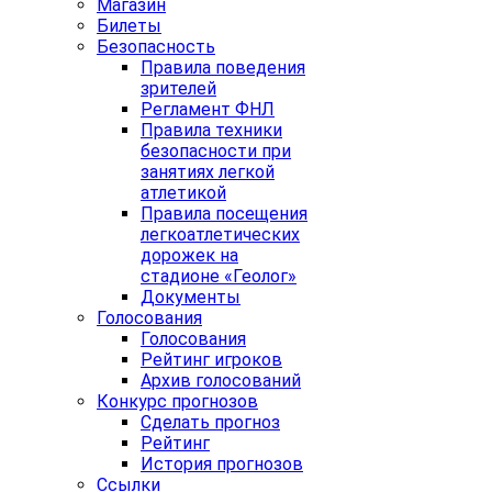
Магазин
Билеты
Безопасность
Правила поведения
зрителей
Регламент ФНЛ
Правила техники
безопасности при
занятиях легкой
атлетикой
Правила посещения
легкоатлетических
дорожек на
стадионе «Геолог»
Документы
Голосования
Голосования
Рейтинг игроков
Архив голосований
Конкурс прогнозов
Сделать прогноз
Рейтинг
История прогнозов
Ссылки