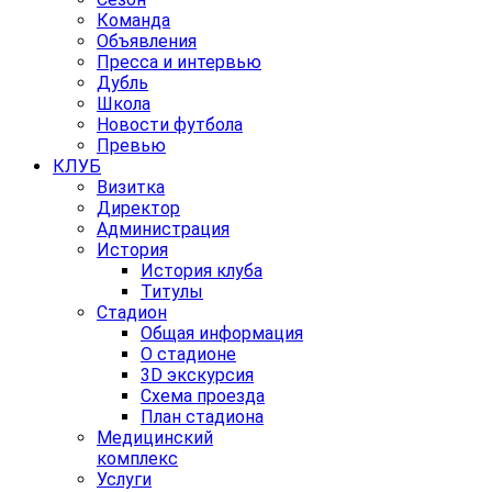
Команда
Объявления
Пресса и интервью
Дубль
Школа
Новости футбола
Превью
КЛУБ
Визитка
Директор
Администрация
История
История клуба
Титулы
Стадион
Общая информация
О стадионе
3D экскурсия
Схема проезда
План стадиона
Медицинский
комплекс
Услуги