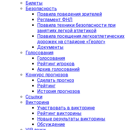
Билеты
Безопасность
Правила поведения зрителей
Регламент ФНЛ
Правила техники безопасности при
занятиях легкой атлетикой
Правила посещения легкоатлетических
дорожек на стадионе «Геолог»
Документы
Голосования
Голосования
Рейтинг игроков
Архив голосований
Конкурс прогнозов
Сделать прогноз
Рейтинг
История прогнозов
Ссылки
Викторина
Участвовать в викторине
Рейтинг викторины
Новые результаты викторины
Обсуждение
VIP ложи