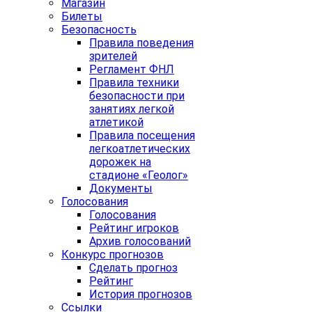
Магазин
Билеты
Безопасность
Правила поведения
зрителей
Регламент ФНЛ
Правила техники
безопасности при
занятиях легкой
атлетикой
Правила посещения
легкоатлетических
дорожек на
стадионе «Геолог»
Документы
Голосования
Голосования
Рейтинг игроков
Архив голосований
Конкурс прогнозов
Сделать прогноз
Рейтинг
История прогнозов
Ссылки