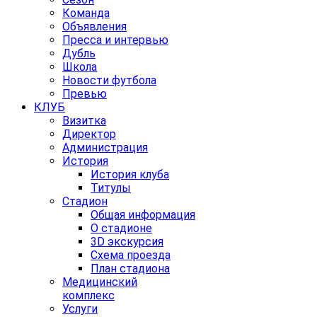
Команда
Объявления
Пресса и интервью
Дубль
Школа
Новости футбола
Превью
КЛУБ
Визитка
Директор
Администрация
История
История клуба
Титулы
Стадион
Общая информация
О стадионе
3D экскурсия
Схема проезда
План стадиона
Медицинский
комплекс
Услуги