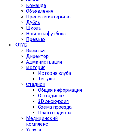
Команда
Объявления
Пресса и интервью
Дубль
Школа
Новости футбола
Превью
КЛУБ
Визитка
Директор
Администрация
История
История клуба
Титулы
Стадион
Общая информация
О стадионе
3D экскурсия
Схема проезда
План стадиона
Медицинский
комплекс
Услуги