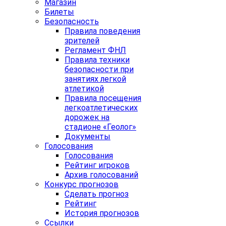
Магазин
Билеты
Безопасность
Правила поведения
зрителей
Регламент ФНЛ
Правила техники
безопасности при
занятиях легкой
атлетикой
Правила посещения
легкоатлетических
дорожек на
стадионе «Геолог»
Документы
Голосования
Голосования
Рейтинг игроков
Архив голосований
Конкурс прогнозов
Сделать прогноз
Рейтинг
История прогнозов
Ссылки