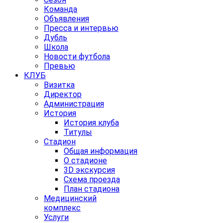
Команда
Объявления
Пресса и интервью
Дубль
Школа
Новости футбола
Превью
КЛУБ
Визитка
Директор
Администрация
История
История клуба
Титулы
Стадион
Общая информация
О стадионе
3D экскурсия
Схема проезда
План стадиона
Медицинский
комплекс
Услуги