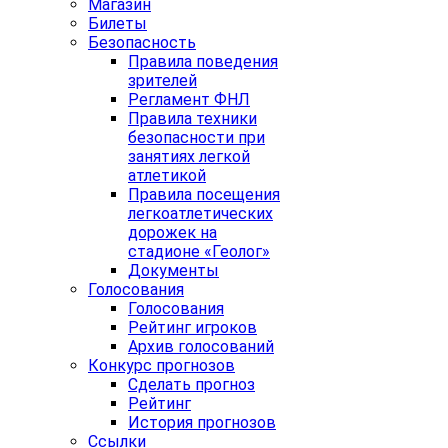
Магазин
Билеты
Безопасность
Правила поведения
зрителей
Регламент ФНЛ
Правила техники
безопасности при
занятиях легкой
атлетикой
Правила посещения
легкоатлетических
дорожек на
стадионе «Геолог»
Документы
Голосования
Голосования
Рейтинг игроков
Архив голосований
Конкурс прогнозов
Сделать прогноз
Рейтинг
История прогнозов
Ссылки