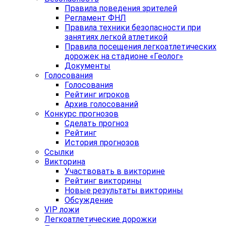
Правила поведения зрителей
Регламент ФНЛ
Правила техники безопасности при
занятиях легкой атлетикой
Правила посещения легкоатлетических
дорожек на стадионе «Геолог»
Документы
Голосования
Голосования
Рейтинг игроков
Архив голосований
Конкурс прогнозов
Сделать прогноз
Рейтинг
История прогнозов
Ссылки
Викторина
Участвовать в викторине
Рейтинг викторины
Новые результаты викторины
Обсуждение
VIP ложи
Легкоатлетические дорожки