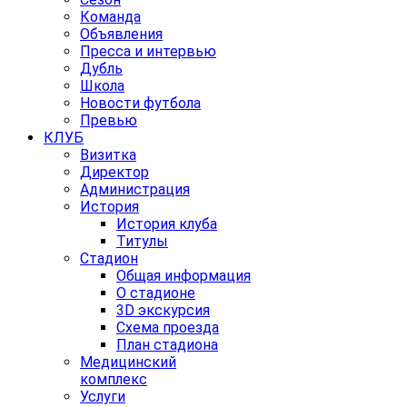
Команда
Объявления
Пресса и интервью
Дубль
Школа
Новости футбола
Превью
КЛУБ
Визитка
Директор
Администрация
История
История клуба
Титулы
Стадион
Общая информация
О стадионе
3D экскурсия
Схема проезда
План стадиона
Медицинский
комплекс
Услуги