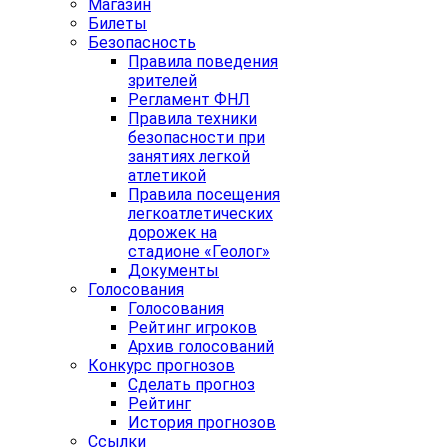
Магазин
Билеты
Безопасность
Правила поведения
зрителей
Регламент ФНЛ
Правила техники
безопасности при
занятиях легкой
атлетикой
Правила посещения
легкоатлетических
дорожек на
стадионе «Геолог»
Документы
Голосования
Голосования
Рейтинг игроков
Архив голосований
Конкурс прогнозов
Сделать прогноз
Рейтинг
История прогнозов
Ссылки