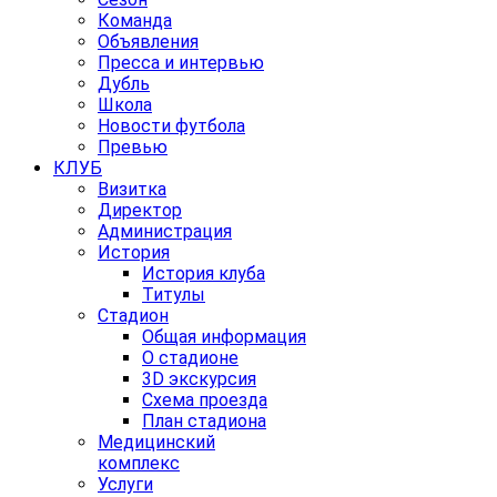
Команда
Объявления
Пресса и интервью
Дубль
Школа
Новости футбола
Превью
КЛУБ
Визитка
Директор
Администрация
История
История клуба
Титулы
Стадион
Общая информация
О стадионе
3D экскурсия
Схема проезда
План стадиона
Медицинский
комплекс
Услуги