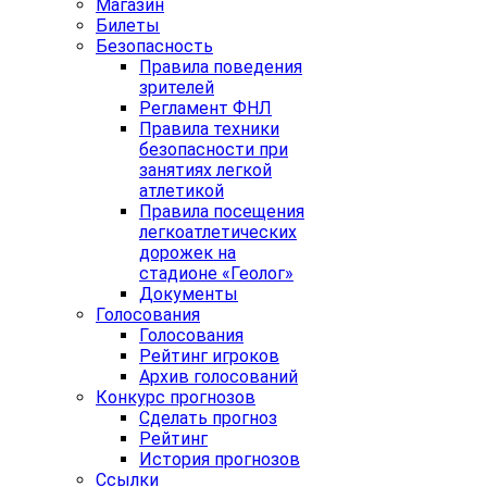
Магазин
Билеты
Безопасность
Правила поведения
зрителей
Регламент ФНЛ
Правила техники
безопасности при
занятиях легкой
атлетикой
Правила посещения
легкоатлетических
дорожек на
стадионе «Геолог»
Документы
Голосования
Голосования
Рейтинг игроков
Архив голосований
Конкурс прогнозов
Сделать прогноз
Рейтинг
История прогнозов
Ссылки