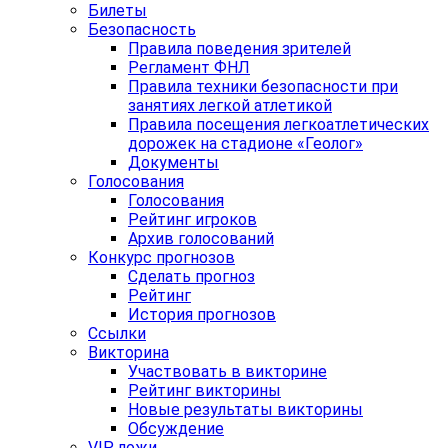
Билеты
Безопасность
Правила поведения зрителей
Регламент ФНЛ
Правила техники безопасности при
занятиях легкой атлетикой
Правила посещения легкоатлетических
дорожек на стадионе «Геолог»
Документы
Голосования
Голосования
Рейтинг игроков
Архив голосований
Конкурс прогнозов
Сделать прогноз
Рейтинг
История прогнозов
Ссылки
Викторина
Участвовать в викторине
Рейтинг викторины
Новые результаты викторины
Обсуждение
VIP ложи