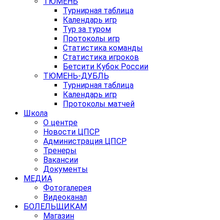
ТЮМЕНЬ
Турнирная таблица
Календарь игр
Тур за туром
Протоколы игр
Статистика команды
Статистика игроков
Бетсити Кубок России
ТЮМЕНЬ-ДУБЛЬ
Турнирная таблица
Календарь игр
Протоколы матчей
Школа
О центре
Новости ЦПСР
Администрация ЦПСР
Тренеры
Вакансии
Документы
МЕДИА
Фотогалерея
Видеоканал
БОЛЕЛЬЩИКАМ
Магазин