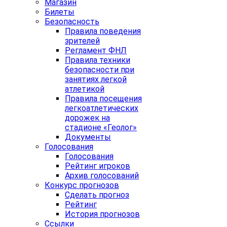
Магазин
Билеты
Безопасность
Правила поведения
зрителей
Регламент ФНЛ
Правила техники
безопасности при
занятиях легкой
атлетикой
Правила посещения
легкоатлетических
дорожек на
стадионе «Геолог»
Документы
Голосования
Голосования
Рейтинг игроков
Архив голосований
Конкурс прогнозов
Сделать прогноз
Рейтинг
История прогнозов
Ссылки