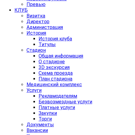
Превью
КЛУБ
Визитка
Директор
Администрация
История
История клуба
Титулы
Стадион
Общая информация
О стадионе
3D экскурсия
Схема проезда
План стадиона
Медицинский комплекс
Услуги
Рекламодателям
Безвозмездные услуги
Платные услуги
Закупки
Торги
Документы
Вакансии