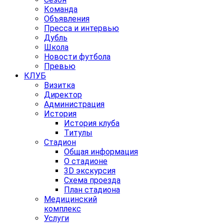
Команда
Объявления
Пресса и интервью
Дубль
Школа
Новости футбола
Превью
КЛУБ
Визитка
Директор
Администрация
История
История клуба
Титулы
Стадион
Общая информация
О стадионе
3D экскурсия
Схема проезда
План стадиона
Медицинский
комплекс
Услуги